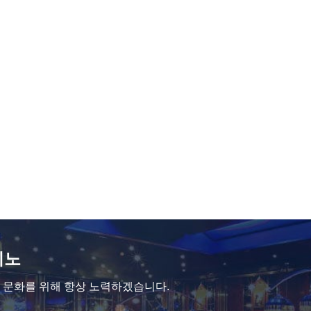
지노
 문화를 위해 항상 노력하겠습니다.