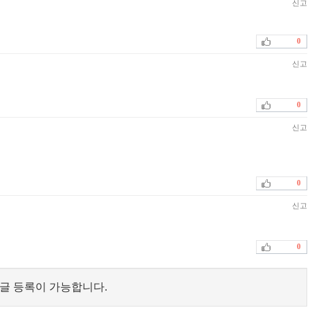
신고
0
신고
0
신고
0
신고
0
글 등록이 가능합니다.