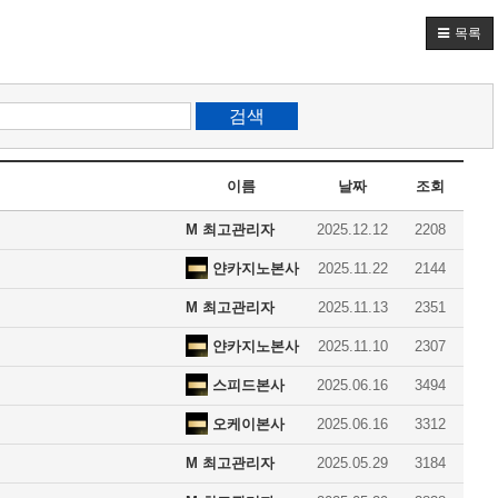
목록
이름
날짜
조회
M
최고관리자
2025.12.12
2208
얀카지노본사
2025.11.22
2144
M
최고관리자
2025.11.13
2351
얀카지노본사
2025.11.10
2307
스피드본사
2025.06.16
3494
오케이본사
2025.06.16
3312
M
최고관리자
2025.05.29
3184