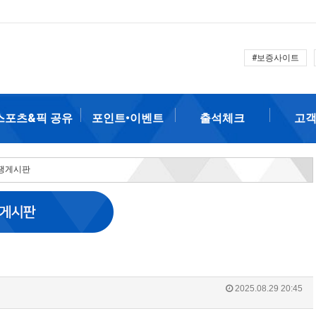
#보증사이트
스포츠&픽 공유
포인트•이벤트
출석체크
고
쟁게시판
2025.08.29 20:45