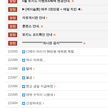
6월 토지노 이벤트&혜택 변경안내.
10
▶️ [케이슬롯] 매주 1천만원 + 매일 치킨 ◀️
2
자유게시판 안내
9
훈련소 안내.
20
토지노 코드확인 안내
19
*****************게시판 공지*******************
54
115500
디제이 타이거 56만원 에픽윈 찍힘
115499
역시 어려워...
115498
텔레
1
115497
불금
1
115496
현교 금일 지급예정
2
115495
대박 수익이 나왔네
1
115494
긴장되네요
1