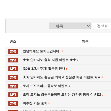
번호
제목
안녕하세요 토지노입니다.
15
★★ 얀카지노 출석 지원 이벤트 ★★
4
[10월 2,3,4 주차] 활동왕 안내
8
★★ 얀카지노 출근길 커피 & 점심값 지원 이벤트 ★★
7
토지노 X 스피드 콜라보 이벤트
5
오직 토지노 회원분들께만 드리는 77만원 당첨 이벤트!
5
비추천 기능 중지
5