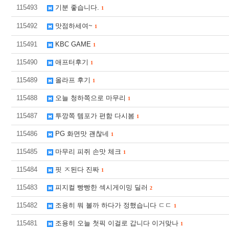
115493
기분 좋습니다.
1
115492
맛점하세여~
1
115491
KBC GAME
1
115490
애프터후기
1
115489
올라프 후기
1
115488
오늘 청하쪽으로 마무리
1
115487
투깡쪽 템포가 편함 다시봄
1
115486
PG 화면맛 괜찮네
1
115485
마무리 피쥐 손맛 체크
1
115484
핏 ㅈ된다 진짜
1
115483
피지컬 빵빵한 섹시게이밍 딜러
2
115482
조용히 뭐 볼까 하다가 정했습니다 ㄷㄷ
1
115481
조용히 오늘 첫픽 이걸로 갑니다 이거맞나
1