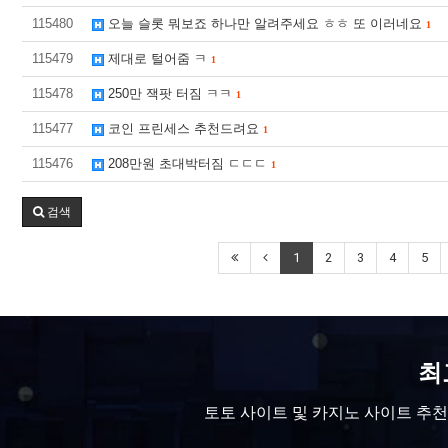
115480
오늘 슬롯 뭐보죠 하나만 알려주세요 ㅎㅎ 또 이러네요
1
115479
제대로 털어줌 ㅋ
1
115478
250만 잭팟 터짐 ㅋㅋ
1
115477
코인 프린세스 추천드려요
1
115476
208만원 초대박터짐 ㄷㄷㄷ
1
검색
1
2
3
4
5
최
토토 사이트 및 카지노 사이트 추천 