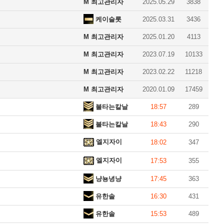
M
최고관리자
2025.05.29
3838
케이슬롯
2025.03.31
3436
M
최고관리자
2025.01.20
4113
M
최고관리자
2023.07.19
10133
M
최고관리자
2023.02.22
11218
M
최고관리자
2020.01.09
17459
불타는칼날
18:57
289
불타는칼날
18:43
290
엘지자이
18:02
347
엘지자이
17:53
355
냥뇽녕냥
17:45
363
유한솔
16:30
431
유한솔
15:53
489