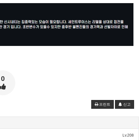
0
프린트
신고
Lv.208