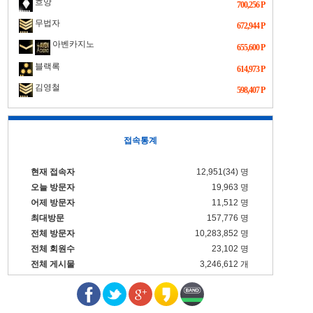
흐앙
700,256 P
무법자
672,944 P
아벤카지노
655,600 P
블랙록
614,973 P
김영철
598,407 P
접속통계
현재 접속자
12,951(34) 명
오늘 방문자
19,963 명
어제 방문자
11,512 명
최대방문
157,776 명
전체 방문자
10,283,852 명
전체 회원수
23,102 명
전체 게시물
3,246,612 개