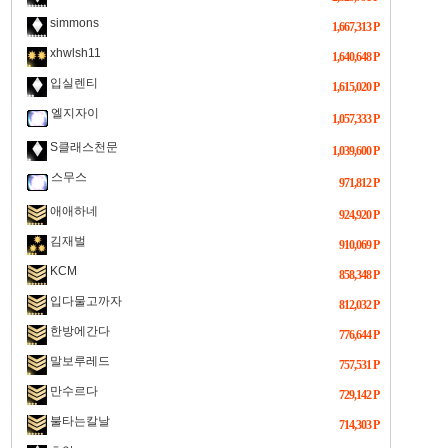
simmons
1,667,313 P
xhwlsh11
1,640,648 P
입실렌티
1,615,020 P
엘지자이
1,057,333 P
S클래스천문
1,039,600 P
스무스
971,812 P
애애하네
924,920 P
김재벌
910,069 P
KCM
858,348 P
입다물고까자
812,032 P
한방에간다
776,644 P
말보루레드
757,531 P
만수르다
729,142 P
불타는칼날
714,303 P