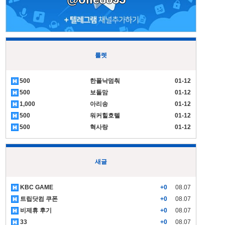
룰렛
500
한폴낙멈춰
01-12
500
보돌맘
01-12
1,000
아리송
01-12
500
워커힐호텔
01-12
500
혁사랑
01-12
새글
KBC GAME
+0
08.07
트립닷컴 쿠폰
+0
08.07
비제휴 후기
+0
08.07
33
+0
08.07