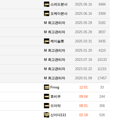
스피드본사
2025.06.16
3494
오케이본사
2025.06.16
3309
M
최고관리자
2025.05.29
3182
M
최고관리자
2025.05.29
3837
케이슬롯
2025.03.31
3435
M
최고관리자
2025.01.20
4110
M
최고관리자
2023.07.19
10133
M
최고관리자
2023.02.22
11215
M
최고관리자
2020.01.09
17457
Frrog
12:01
33
호비쿠
09:04
244
으아악
08:01
306
신이다111
02:19
526