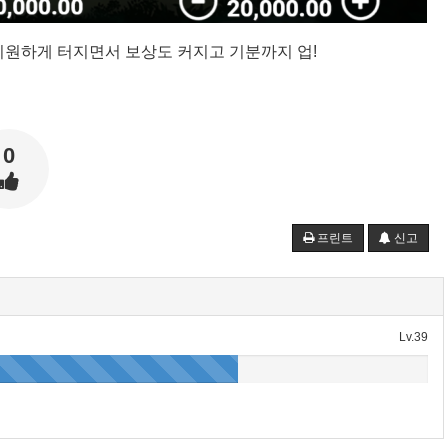
시원하게 터지면서 보상도 커지고 기분까지 업!
0
프린트
신고
Lv.39