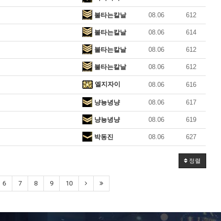
불타는칼날
08.06
612
불타는칼날
08.06
614
불타는칼날
08.06
612
불타는칼날
08.06
612
엘지자이
08.06
616
냥뇽녕냥
08.06
617
냥뇽녕냥
08.06
619
박동진
08.06
627
정렬
6
7
8
9
10