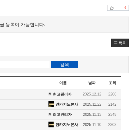
0
글 등록이 가능합니다.
목록
이름
날짜
조회
M
최고관리자
2025.12.12
2206
얀카지노본사
2025.11.22
2142
M
최고관리자
2025.11.13
2349
얀카지노본사
2025.11.10
2303