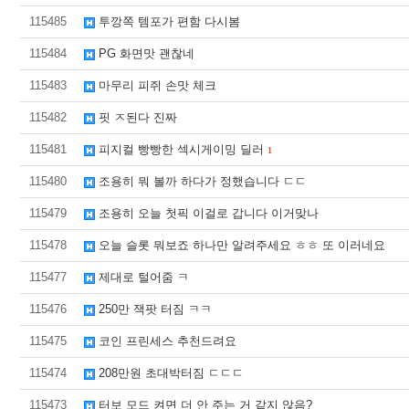
115485
투깡쪽 템포가 편함 다시봄
115484
PG 화면맛 괜찮네
115483
마무리 피쥐 손맛 체크
115482
핏 ㅈ된다 진짜
115481
피지컬 빵빵한 섹시게이밍 딜러
1
115480
조용히 뭐 볼까 하다가 정했습니다 ㄷㄷ
115479
조용히 오늘 첫픽 이걸로 갑니다 이거맞나
115478
오늘 슬롯 뭐보죠 하나만 알려주세요 ㅎㅎ 또 이러네요
115477
제대로 털어줌 ㅋ
115476
250만 잭팟 터짐 ㅋㅋ
115475
코인 프린세스 추천드려요
115474
208만원 초대박터짐 ㄷㄷㄷ
115473
터보 모드 켜면 더 안 주는 거 같지 않음?