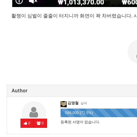
활쟁이 심벌이 줄줄이 터지니까 화면이 꽉 차버렸습니다. 
Author
김영철
실버
589,000 (71.5%)
등록된 서명이 없습니다.
0
0