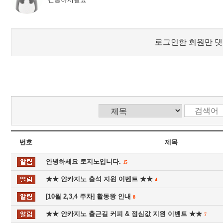
로그인한 회원만 댓
번호
제목
안녕하세요 토지노입니다.
15
★★ 얀카지노 출석 지원 이벤트 ★★
4
[10월 2,3,4 주차] 활동왕 안내
8
★★ 얀카지노 출근길 커피 & 점심값 지원 이벤트 ★★
7