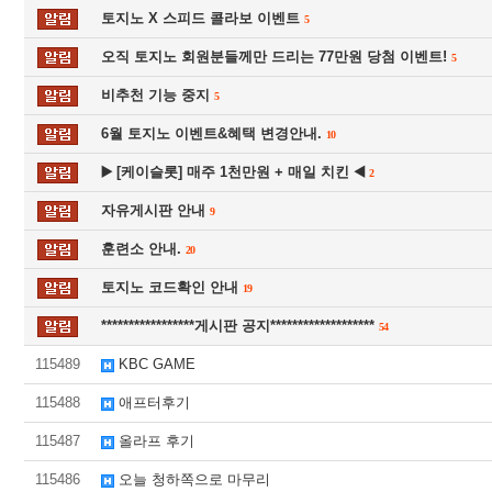
토지노 X 스피드 콜라보 이벤트
5
오직 토지노 회원분들께만 드리는 77만원 당첨 이벤트!
5
비추천 기능 중지
5
6월 토지노 이벤트&혜택 변경안내.
10
▶️ [케이슬롯] 매주 1천만원 + 매일 치킨 ◀️
2
자유게시판 안내
9
훈련소 안내.
20
토지노 코드확인 안내
19
*****************게시판 공지*******************
54
115489
KBC GAME
115488
애프터후기
115487
올라프 후기
115486
오늘 청하쪽으로 마무리