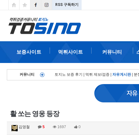
RSS 구독하기
보증사이트
먹튀사이트
커뮤니티
커뮤니티
토지노 보증 후기
|
먹튀 제보/검증
|
자유게시판
|
분
활 쏘는 영웅 등장
김영철
5
1697
0