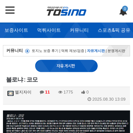
0
보증사이트
먹튀사이트
커뮤니티
스포츠&픽 공유
커뮤니티
토지노 보증 후기
|
먹튀 제보/검증
|
자유게시판
|
분쟁게시판
볼로냐 : 코모
엘지자이
11
1775
0
2025.08.30 13:09