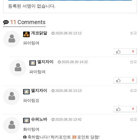
등록된 서명이 없습니다.
11
Comments
개코닭알
신고
2025.08.30 13:12
파이팅여
0
엘지자이
신고
2025.08.30 14:32
파이팅여
0
엘지자이
신고
2025.08.30 13:13
파이팅요
0
슈퍼노바
신고
2025.08.30 13:42
화이팅여
축하합니다.! 럭키포인트
23
포인트 당첨!