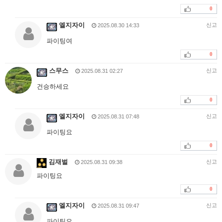
0
엘지자이
신고
2025.08.30 14:33
파이팅여
0
스무스
신고
2025.08.31 02:27
건승하세요
0
엘지자이
신고
2025.08.31 07:48
파이팅요
0
김재벌
신고
2025.08.31 09:38
파이팅요
0
엘지자이
신고
2025.08.31 09:47
파이팅요