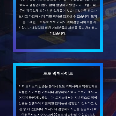
에따라 검증업체들도 많이 발생하고 있습니다. 그렇기 때
문에 검증업체 또한 신생 업체들이 많습니다. 아무 광고나
보시고 가입하 시게 되면 피해를 입으실 수 있습니다. 토지
노는 오래된 노하우로 토토 카지노 먹튀검증 사이트를 자
신합니다 내일처럼 회원 여러분들의 피해를 돕고 처리해드
리겠습니다.
토토 먹튀사이트
저희 토지노의 검증을 통해서 토토 먹튀사이트 먹튀업체로
확정된 사이트는 커뮤니티 검증페이지에 리스트가 게시 되
어지며 확인가능하십니다. 토지노에서는 지속적으로 먹튀
검증을 진행하여 악질적인 업체들을 끊임없이 검거하고 있
는 중 에 있습니다. 토지노의 검증페이지만을 꼼꼼하게 확
인해주셔도 사건사고에 99프로 예방하실 수 있습니다.