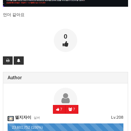
언더 같아요
0
Author
7
7
엘지자이
Lv.208
실버
23,601,752 (100%)