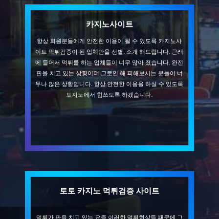
카지노사이트
항상 회원분들에게 안전한 이용이 될 수 있도록 카지노사
이트 먹튀검증이 된 업체만을 선별, 소개 해드립니다. 근래
에 들어서 먹튀를 하는 업체들이 너무 많아 졌습니다. 완전
판을 치고 있는 상황이며 그로인 해 피해보시는 분들이 너
무나 많은 상황입니다. 항상 안전한 이용을 하실 수 있도록
토지노에서 힘쓰도록 하겠습니다.
토토 카지노 먹튀검증 사이트
먹튀가 판을 치고 있는 요즘 이러한 먹튀현상들 때문에 그