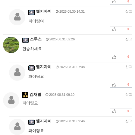
0
엘지자이
신고
2025.08.30 14:31
파이팅여
0
스무스
신고
2025.08.31 02:26
건승하세요
0
엘지자이
신고
2025.08.31 07:48
파이팅요
0
김재벌
신고
2025.08.31 09:10
파이팅요
0
엘지자이
신고
2025.08.31 09:46
파이팅요