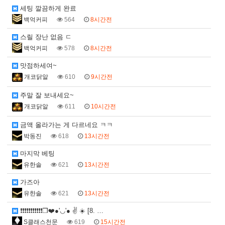
세팅 깔끔하게 완료
백억커피
564
8시간전
스릴 장난 없음 ㄷ
백억커피
578
8시간전
맛점하세여~
개코닭알
610
9시간전
주말 잘 보내세요~
개코닭알
611
10시간전
금액 올라가는 게 다르네요 ㅋㅋ
박동진
618
13시간전
마지막 베팅
유한솔
621
13시간전
가즈아
유한솔
621
13시간전
❗❗❗❗❗❗❗❗❗❗❗❒❤️●'◡'● ✌️ ☀️ [8. …
S클래스천문
619
15시간전