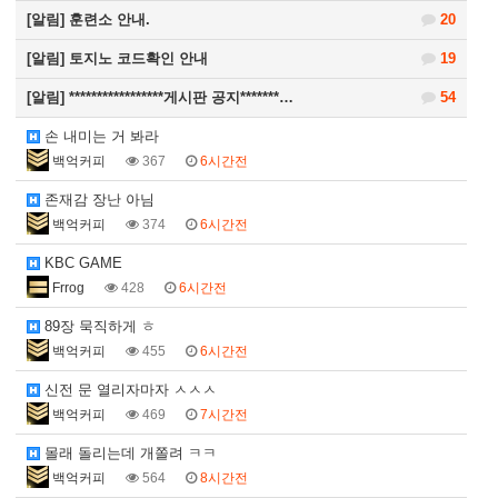
[알림]
훈련소 안내.
20
[알림]
토지노 코드확인 안내
19
[알림]
*****************게시판 공지*******…
54
손 내미는 거 봐라
백억커피
367
6시간전
존재감 장난 아님
백억커피
374
6시간전
KBC GAME
Frrog
428
6시간전
89장 묵직하게 ㅎ
백억커피
455
6시간전
신전 문 열리자마자 ㅅㅅㅅ
백억커피
469
7시간전
몰래 돌리는데 개쫄려 ㅋㅋ
백억커피
564
8시간전