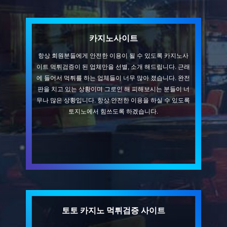
카지노사이트
항상 회원분들에게 안전한 이용이 될 수 있도록 카지노사
이트 먹튀검증이 된 업체만을 선별, 소개 해드립니다. 근래
에 들어서 먹튀를 하는 업체들이 너무 많아 졌습니다. 완전
판을 치고 있는 상황이며 그로인 해 피해보시는 분들이 너
무나 많은 상황입니다. 항상 안전한 이용을 하실 수 있도록
토지노에서 힘쓰도록 하겠습니다.
토토 카지노 먹튀검증 사이트