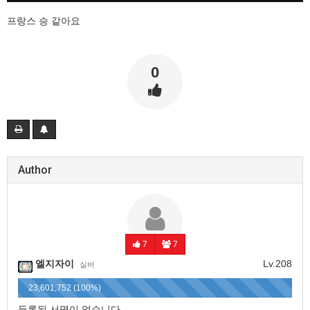
프랑스 승 같아요
0
Author
7
7
엘지자이
Lv.208
실버
23,601,752 (100%)
등록된 서명이 없습니다.