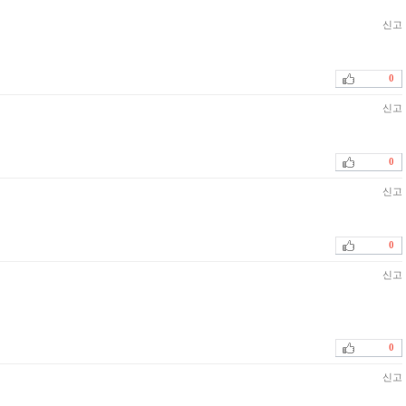
신고
0
신고
0
신고
0
신고
0
신고