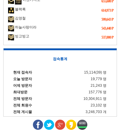
655,600 P
블랙록
614,973 P
김영철
599,643 P
하늘사랑이라
543,440 P
빙고빙고
537,000 P
접속통계
현재 접속자
15,114(39) 명
오늘 방문자
19,779 명
어제 방문자
21,243 명
최대방문
157,776 명
전체 방문자
10,304,911 명
전체 회원수
23,102 명
전체 게시물
3,246,703 개