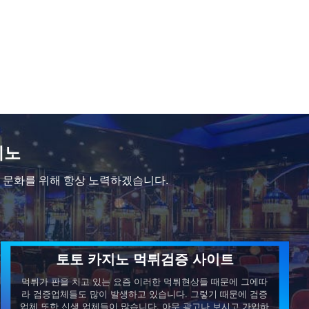
지노
 문화를 위해 항상 노력하겠습니다.
토토 카지노 먹튀검증 사이트
먹튀가 판을 치고 있는 요즘 이러한 먹튀현상들 때문에 그에따
라 검증업체들도 많이 발생하고 있습니다. 그렇기 때문에 검증
업체 또한 신생 업체들이 많습니다. 아무 광고나 보시고 가입하