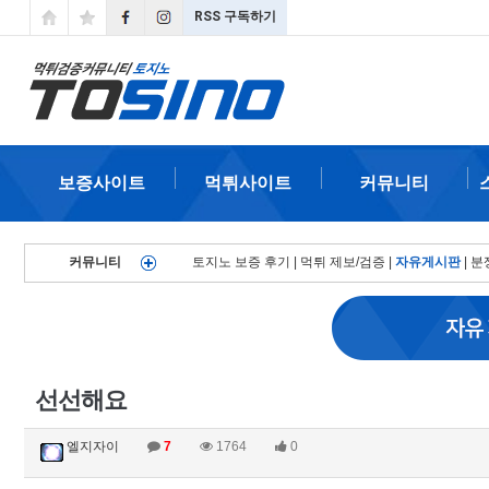
RSS 구독하기
보증사이트
먹튀사이트
커뮤니티
커뮤니티
토지노 보증 후기
|
먹튀 제보/검증
|
자유게시판
|
분
선선해요
엘지자이
7
1764
0