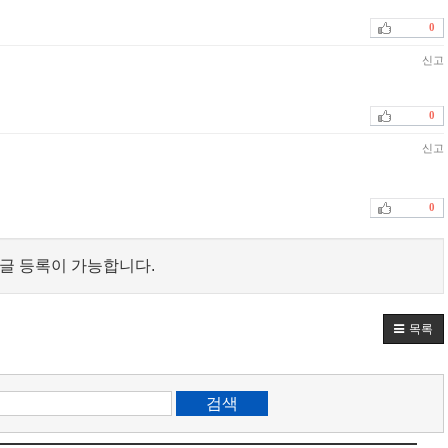
0
신고
0
신고
0
글 등록이 가능합니다.
목록