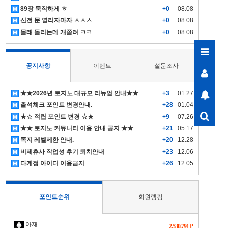
89장 묵직하게 ㅎ
+0
08.08
신전 문 열리자마자 ㅅㅅㅅ
+0
08.08
몰래 돌리는데 개쫄려 ㅋㅋ
+0
08.08
공지사항
이벤트
설문조사
★★2026년 토지노 대규모 리뉴얼 안내★★
+3
01.27
출석체크 포인트 변경안내.
+28
01.04
★☆ 적립 포인트 변경 ☆★
+9
07.26
★★ 토지노 커뮤니티 이용 안내 공지 ★★
+21
05.17
쪽지 레벨제한 안내.
+20
12.28
비제휴사 작업성 후기 퇴치안내
+23
12.06
다계정 아이디 이용금지
+26
12.05
포인트순위
회원랭킹
아재
2,530,791 P