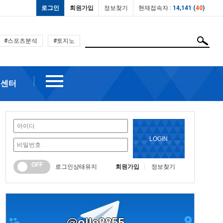
로그인
회원가입
정보찾기
현재접속자 :
14,141 (
40
)
#스포츠분석
#토지노
객센터
LOGIN
OFF
로그인상태유지
회원가입
정보찾기
@olle8855