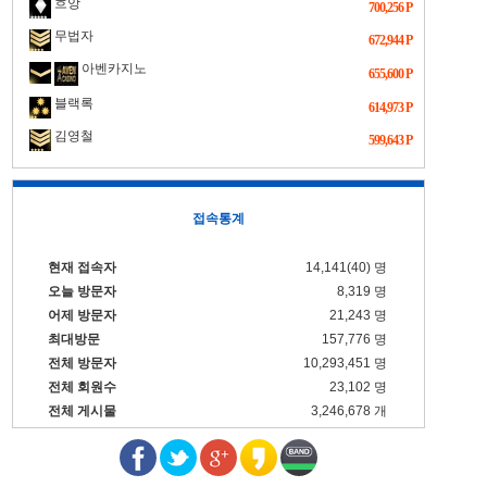
흐앙
700,256 P
무법자
672,944 P
아벤카지노
655,600 P
블랙록
614,973 P
김영철
599,643 P
접속통계
현재 접속자
14,141(40) 명
오늘 방문자
8,319 명
어제 방문자
21,243 명
최대방문
157,776 명
전체 방문자
10,293,451 명
전체 회원수
23,102 명
전체 게시물
3,246,678 개