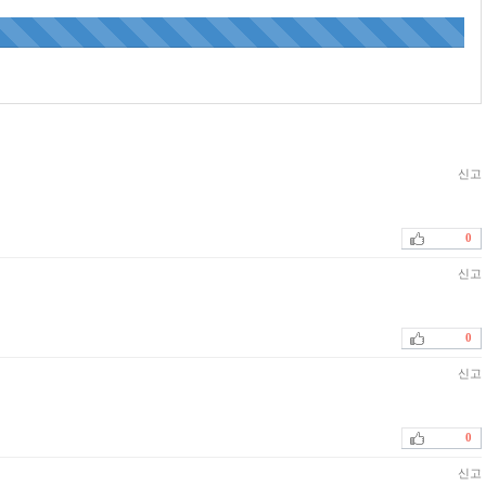
신고
0
신고
0
신고
0
신고