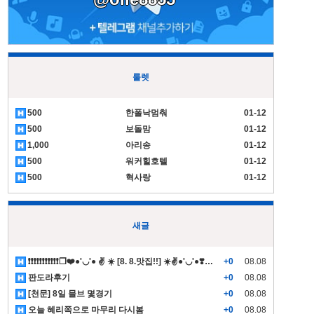
룰렛
500
한폴낙멈춰
01-12
500
보돌맘
01-12
1,000
아리송
01-12
500
워커힐호텔
01-12
500
혁사랑
01-12
새글
❗❗❗❗❗❗❗❗❗❗❗❒❤️●'◡'● ✌️ ☀️ [8. 8.맛집!!] ☀️✌️●'◡'●❣️❤️❒❗❗❗❗❗❗❗❗❗❗❗
+0
08.08
판도라후기
+0
08.08
[천문] 8일 믈브 몇경기
+0
08.08
오늘 혜리쪽으로 마무리 다시봄
+0
08.08