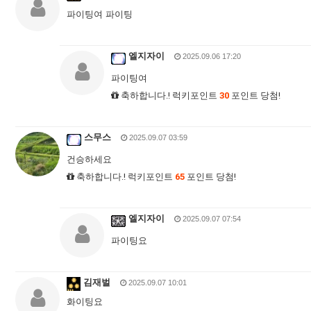
파이팅여 파이팅
엘지자이
2025.09.06 17:20
파이팅여
축하합니다.! 럭키포인트
30
포인트 당첨!
스무스
2025.09.07 03:59
건승하세요
축하합니다.! 럭키포인트
65
포인트 당첨!
엘지자이
2025.09.07 07:54
파이팅요
김재벌
2025.09.07 10:01
화이팅요