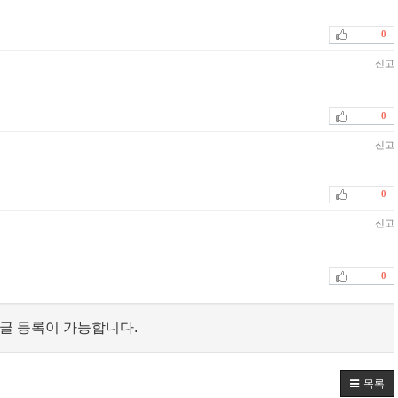
0
신고
0
신고
0
신고
0
글 등록이 가능합니다.
목록