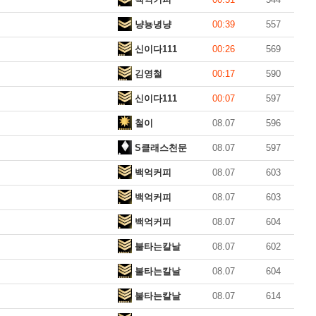
냥뇽녕냥
00:39
557
신이다111
00:26
569
김영철
00:17
590
신이다111
00:07
597
철이
08.07
596
S클래스천문
08.07
597
백억커피
08.07
603
백억커피
08.07
603
백억커피
08.07
604
불타는칼날
08.07
602
불타는칼날
08.07
604
불타는칼날
08.07
614