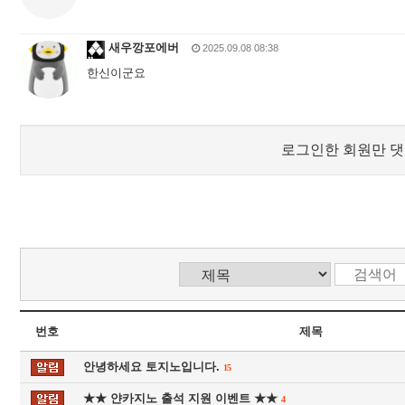
새우깡포에버
2025.09.08 08:38
한신이군요
로그인한 회원만 댓
번호
제목
안녕하세요 토지노입니다.
15
★★ 얀카지노 출석 지원 이벤트 ★★
4