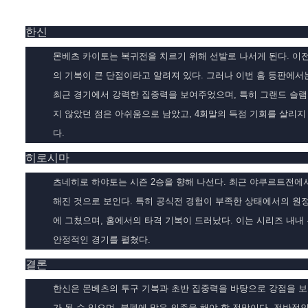
한신
몬베츠 카이토는 복귀전을 치르기 위해 선발로 나서게 된다. 이
의 기복이 큰 단점이라고 알려져 있다. 그러나 이번 홈 등판에서
최근 경기에서 강력한 집중력을 보여주었으며, 특히 그랜드 슬램을
지 않았던 점은 아쉬움으로 남았고, 4회말의 득점 기회를 살리지
다.
히로시마
츠네히로 하야토는 시즌 2승을 향해 나선다. 최근 야쿠르트전에서
해진 것으로 보인다. 특히 공식전 경험이 부족한 상태에서의 원정
에 그쳤으며, 홈에서의 타격 기복이 드러났다. 이는 시리즈 내내
안정적인 경기를 펼쳤다.
결론
한신은 몬베츠의 투구 기복과 초반 집중력을 바탕으로 강점을 보
가 될 수 있으며, 불펜에 많은 의존을 해야 할 전망이다. 전반적