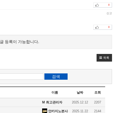
0
신고
0
글 등록이 가능합니다.
목록
이름
날짜
조회
M
최고관리자
2025.12.12
2207
얀카지노본사
2025.11.22
2144