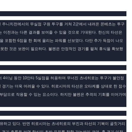
전 주니치전에서의 무실점 구원 투구를 거쳐 2군에서 내려온 몬베츠는 투구
는 이전과는 다른 결과를 보여줄 수 있을 것으로 기대된다. 한신의 타선은
 포함한 6점을 한 회에 올리는 파워를 선보였다. 다만 추가 득점이 나오
 못한 것은 보완이 필요하다. 불펜은 안정적인 경기를 펼쳐 휴식을 확보했
 4이닝 동안 10안타 5실점을 허용하며 무너진 츠네히로는 투구가 불안정
 경기는 더욱 어려울 수 있다. 히로시마의 타선은 오타케를 상대로 한 점수
 부담으로 작용할 수 있는 요소이다. 하지만 불펜은 추격의 기회를 이어가며
유하고 있다. 반면 히로시마는 츠네히로의 부진과 타선의 기복이 골칫거리
인 경기 흐름을 보면 한신이 초반 우위를 점할 가능성이 크며, 홈 경기 이점