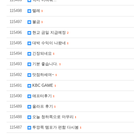
115498
텔레
1
115497
불금
1
115496
현교 금일 지급예정
2
115495
대박 수익이 나왔네
1
115494
긴장되네요
1
115493
기분 좋습니다.
1
115492
맛점하세여~
1
115491
KBC GAME
1
115490
애프터후기
1
115489
올라프 후기
1
115488
오늘 청하쪽으로 마무리
1
115487
투깡쪽 템포가 편함 다시봄
1