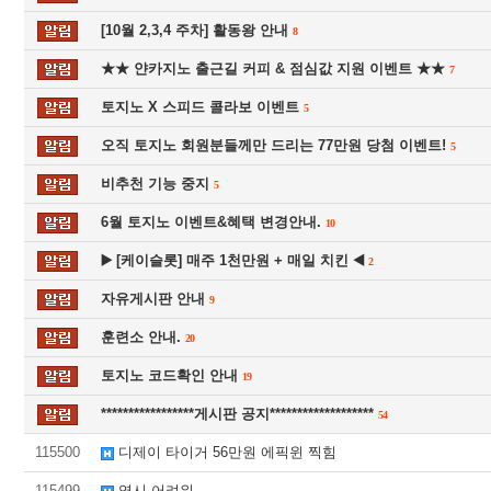
[10월 2,3,4 주차] 활동왕 안내
8
★★ 얀카지노 출근길 커피 & 점심값 지원 이벤트 ★★
7
토지노 X 스피드 콜라보 이벤트
5
오직 토지노 회원분들께만 드리는 77만원 당첨 이벤트!
5
비추천 기능 중지
5
6월 토지노 이벤트&혜택 변경안내.
10
▶️ [케이슬롯] 매주 1천만원 + 매일 치킨 ◀️
2
자유게시판 안내
9
훈련소 안내.
20
토지노 코드확인 안내
19
*****************게시판 공지*******************
54
115500
디제이 타이거 56만원 에픽윈 찍힘
115499
역시 어려워...