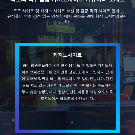
토토 사이트 및 카지노 사이트 추천 및 검증 먹튀 사이트 안내 ,
유저들의 먹튀 걱정 없는 안전한 배팅 문화를 위해 항상 노력하겠습니
다.
카지노사이트
항상 회원분들에게 안전한 이용이 될 수 있도록 카지노사
이트 먹튀검증이 된 업체만을 선별, 소개 해드립니다. 근래
에 들어서 먹튀를 하는 업체들이 너무 많아 졌습니다. 완전
판을 치고 있는 상황이며 그로인 해 피해보시는 분들이 너
무나 많은 상황입니다. 항상 안전한 이용을 하실 수 있도록
토지노에서 힘쓰도록 하겠습니다.