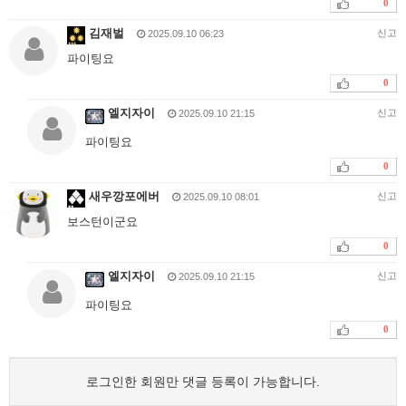
0
김재벌
신고
2025.09.10 06:23
파이팅요
0
엘지자이
신고
2025.09.10 21:15
파이팅요
0
새우깡포에버
신고
2025.09.10 08:01
보스턴이군요
0
엘지자이
신고
2025.09.10 21:15
파이팅요
0
로그인한 회원만 댓글 등록이 가능합니다.