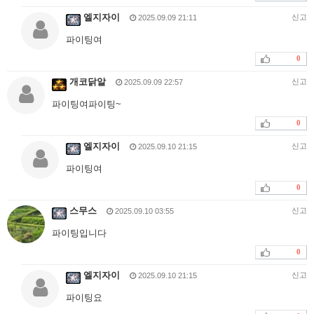
엘지자이
신고
2025.09.09 21:11
파이팅여
0
개코닭알
신고
2025.09.09 22:57
파이팅여파이팅~
0
엘지자이
신고
2025.09.10 21:15
파이팅여
0
스무스
신고
2025.09.10 03:55
파이팅입니다
0
엘지자이
신고
2025.09.10 21:15
파이팅요