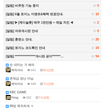
[알림]
비추천 기능 중지
5
[알림]
6월 토지노 이벤트&혜택 변경안내.
10
[알림]
▶️ [케이슬롯] 매주 1천만원 + 매일 치킨 ◀️
2
[알림]
자유게시판 안내
9
[알림]
훈련소 안내.
20
[알림]
토지노 코드확인 안내
19
[알림]
*****************게시판 공지*******…
54
손 내미는 거 봐라
백억커피
441
6시간전
존재감 장난 아님
백억커피
448
7시간전
KBC GAME
Frrog
502
7시간전
89장 묵직하게 ㅎ