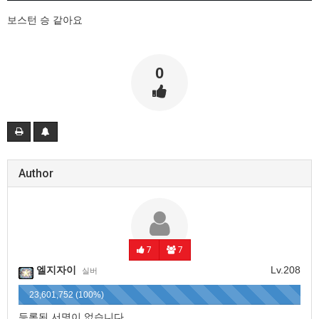
보스턴 승 같아요
0
Author
7
7
엘지자이
Lv.208
실버
23,601,752 (100%)
등록된 서명이 없습니다.