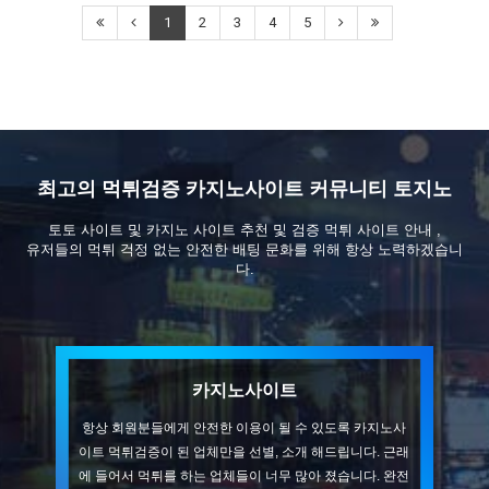
1
2
3
4
5
최고의 먹튀검증 카지노사이트 커뮤니티 토지노
토토 사이트 및 카지노 사이트 추천 및 검증 먹튀 사이트 안내 ,
유저들의 먹튀 걱정 없는 안전한 배팅 문화를 위해 항상 노력하겠습니
다.
카지노사이트
항상 회원분들에게 안전한 이용이 될 수 있도록 카지노사
이트 먹튀검증이 된 업체만을 선별, 소개 해드립니다. 근래
에 들어서 먹튀를 하는 업체들이 너무 많아 졌습니다. 완전