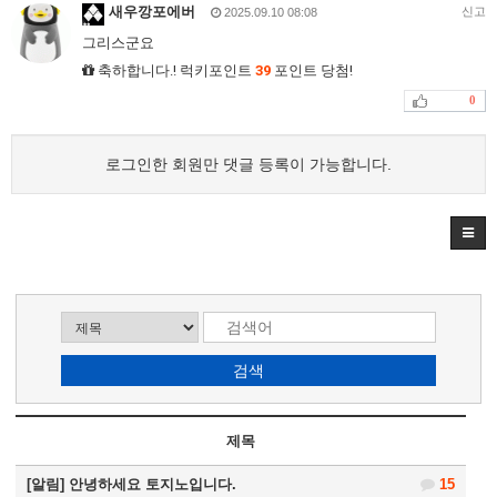
새우깡포에버
신고
2025.09.10 08:08
그리스군요
축하합니다.! 럭키포인트
39
포인트 당첨!
0
로그인한 회원만 댓글 등록이 가능합니다.
제목
[알림]
안녕하세요 토지노입니다.
15