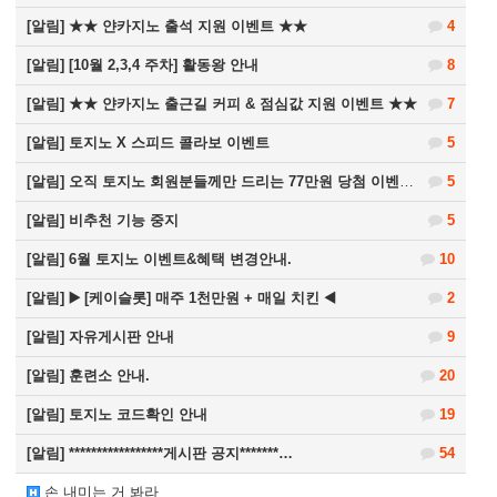
[알림]
★★ 얀카지노 출석 지원 이벤트 ★★
4
[알림]
[10월 2,3,4 주차] 활동왕 안내
8
[알림]
★★ 얀카지노 출근길 커피 & 점심값 지원 이벤트 ★★
7
[알림]
토지노 X 스피드 콜라보 이벤트
5
[알림]
오직 토지노 회원분들께만 드리는 77만원 당첨 이벤트!
5
[알림]
비추천 기능 중지
5
[알림]
6월 토지노 이벤트&혜택 변경안내.
10
[알림]
▶️ [케이슬롯] 매주 1천만원 + 매일 치킨 ◀️
2
[알림]
자유게시판 안내
9
[알림]
훈련소 안내.
20
[알림]
토지노 코드확인 안내
19
[알림]
*****************게시판 공지*******…
54
손 내미는 거 봐라