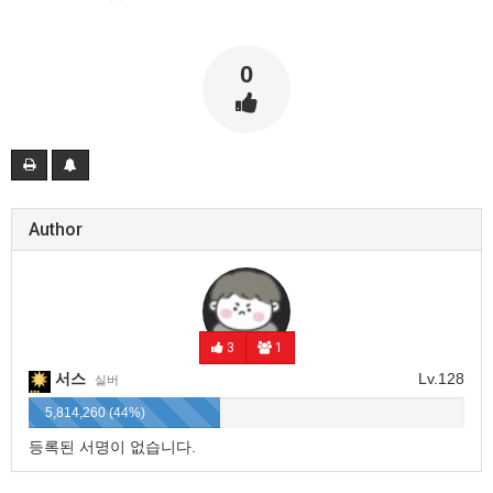
0
Author
3
1
서스
Lv.128
실버
5,814,260 (44%)
등록된 서명이 없습니다.