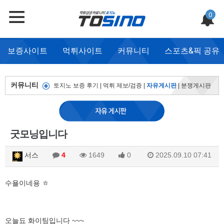
0
보증사이트
먹튀사이트
커뮤니티
스포츠&픽 공유
커뮤니티
토지노 보증 후기
|
먹튀 제보/검증
|
자유게시판
|
분쟁게시판
굿모닝입니다
서스
4
1649
0
2025.09.10 07:41
수욜이네용 ㅎ
오늘됴 화이팅입니다 ~~~