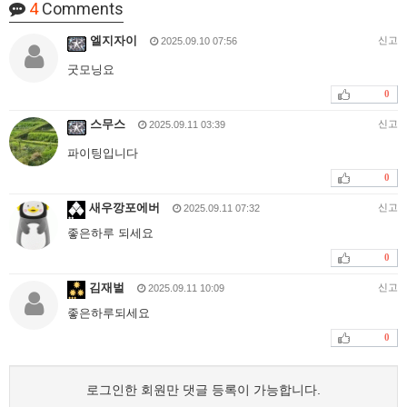
4
Comments
엘지자이
신고
2025.09.10 07:56
굿모닝요
0
스무스
신고
2025.09.11 03:39
파이팅입니다
0
새우깡포에버
신고
2025.09.11 07:32
좋은하루 되세요
0
김재벌
신고
2025.09.11 10:09
좋은하루되세요
0
로그인한 회원만 댓글 등록이 가능합니다.