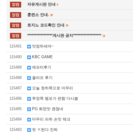
자유게시판 안내
9
훈련소 안내.
20
토지노 코드확인 안내
19
*****************게시판 공지*******************
54
115491
맛점하세여~
115490
KBC GAME
115489
애프터후기
115488
올라프 후기
115487
오늘 청하쪽으로 마무리
115486
투깡쪽 템포가 편함 다시봄
115485
PG 화면맛 괜찮네
115484
마무리 피쥐 손맛 체크
115483
핏 ㅈ된다 진짜