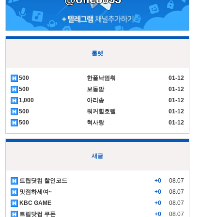
룰렛
500
한폴낙멈춰
01-12
500
보돌맘
01-12
1,000
아리송
01-12
500
워커힐호텔
01-12
500
혁사랑
01-12
새글
트립닷컴 할인코드
+0
08.07
맛점하세여~
+0
08.07
KBC GAME
+0
08.07
트립닷컴 쿠폰
+0
08.07