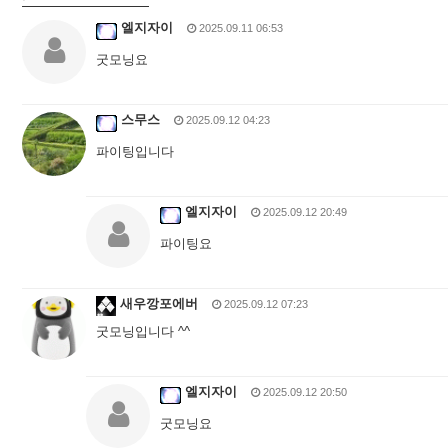
엘지자이
2025.09.11 06:53
굿모닝요
스무스
2025.09.12 04:23
파이팅입니다
엘지자이
2025.09.12 20:49
파이팅요
새우깡포에버
2025.09.12 07:23
굿모닝입니다 ^^
엘지자이
2025.09.12 20:50
굿모닝요