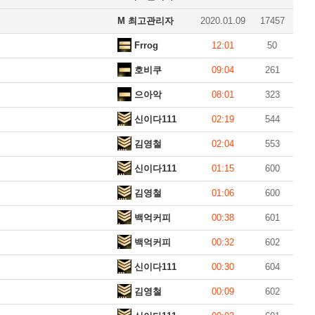
M
최고관리자
2020.01.09
17457
Frrog
12:01
50
호비쿠
09:04
261
으아악
08:01
323
신이다111
02:19
544
김영철
02:04
553
신이다111
01:15
600
김영철
01:06
600
백억커피
00:38
601
백억커피
00:32
602
신이다111
00:30
604
김영철
00:09
602