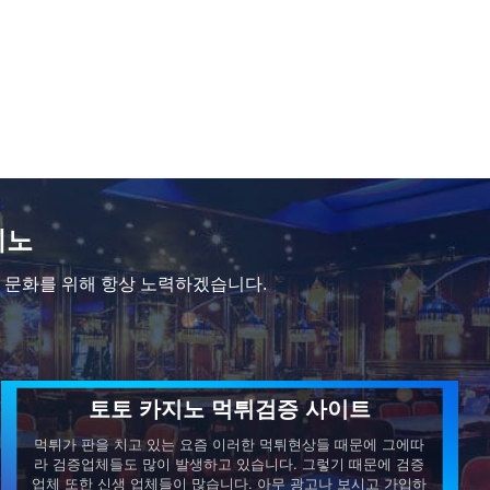
지노
 문화를 위해 항상 노력하겠습니다.
토토 카지노 먹튀검증 사이트
먹튀가 판을 치고 있는 요즘 이러한 먹튀현상들 때문에 그에따
라 검증업체들도 많이 발생하고 있습니다. 그렇기 때문에 검증
업체 또한 신생 업체들이 많습니다. 아무 광고나 보시고 가입하