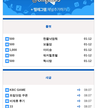
룰렛
500
한폴낙멈춰
01-12
500
보돌맘
01-12
1,000
아리송
01-12
500
워커힐호텔
01-12
500
혁사랑
01-12
새글
KBC GAME
+0
08.07
트립닷컴 쿠폰
+0
08.07
비제휴 후기
+0
08.07
33
+0
08.07