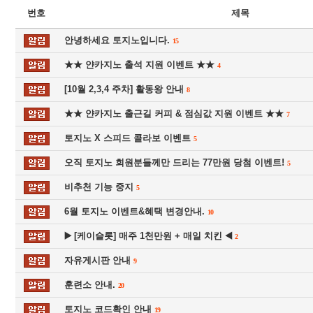
번호
제목
안녕하세요 토지노입니다.
15
★★ 얀카지노 출석 지원 이벤트 ★★
4
[10월 2,3,4 주차] 활동왕 안내
8
★★ 얀카지노 출근길 커피 & 점심값 지원 이벤트 ★★
7
토지노 X 스피드 콜라보 이벤트
5
오직 토지노 회원분들께만 드리는 77만원 당첨 이벤트!
5
비추천 기능 중지
5
6월 토지노 이벤트&혜택 변경안내.
10
▶️ [케이슬롯] 매주 1천만원 + 매일 치킨 ◀️
2
자유게시판 안내
9
훈련소 안내.
20
토지노 코드확인 안내
19