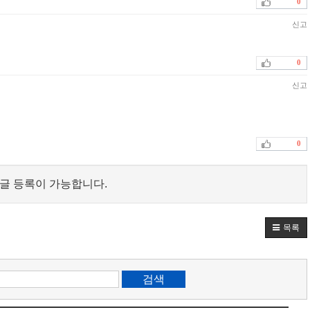
0
신고
0
신고
0
글 등록이 가능합니다.
목록