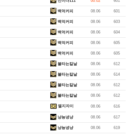
신이다111
00:02
601
백억커피
08.06
601
백억커피
08.06
603
백억커피
08.06
604
백억커피
08.06
605
백억커피
08.06
605
불타는칼날
08.06
612
불타는칼날
08.06
614
불타는칼날
08.06
612
불타는칼날
08.06
612
엘지자이
08.06
616
냥뇽녕냥
08.06
617
냥뇽녕냥
08.06
619