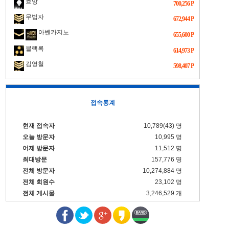
흐앙
700,256 P
무법자
672,944 P
아벤카지노
655,600 P
블랙록
614,973 P
김영철
598,407 P
접속통계
현재 접속자
10,789(43) 명
오늘 방문자
10,995 명
어제 방문자
11,512 명
최대방문
157,776 명
전체 방문자
10,274,884 명
전체 회원수
23,102 명
전체 게시물
3,246,529 개