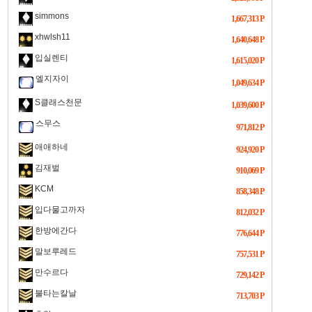
simmons
1,667,313 P
xhwlsh11
1,640,648 P
입실렌티
1,615,020 P
엘지자이
1,049,634 P
S클래스천문
1,039,600 P
스무스
971,812 P
애애하네
924,920 P
김재벌
910,069 P
KCM
858,348 P
입다물고까자
812,032 P
한방에간다
776,644 P
말보루레드
757,531 P
만수르다
729,142 P
불타는칼날
713,703 P