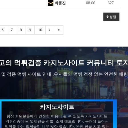
박동진
08.06
627
정렬
6
7
8
9
10
고의 먹튀검증 카지노사이트 커뮤니티 토
및 검증 먹튀 사이트 안내 ,
유저들의 먹튀 걱정 없는 안전한 배팅
카지노사이트
항상 회원분들에게 안전한 이용이 될 수 있도록 카지노사이트
먹튀검증이 된 업체만을 선별, 소개 해드립니다. 근래에 들어서
먹튀를 하는 업체들이 너무 많아 졌습니다. 완전 판을 치고 있는