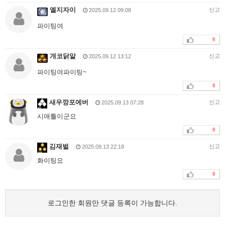
엘지자이
신고
2025.09.12 09:08
파이팅여
0
개코닭알
신고
2025.09.12 13:12
파이팅여파이팅~
0
새우깡포에버
신고
2025.09.13 07:28
시애틀이군요
0
김재벌
신고
2025.09.13 22:18
화이팅요
0
로그인한 회원만 댓글 등록이 가능합니다.