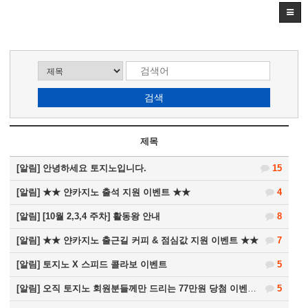
제목
[알림]
안녕하세요 토지노입니다.
15
[알림]
★★ 얀카지노 출석 지원 이벤트 ★★
4
[알림]
[10월 2,3,4 주차] 활동왕 안내
8
[알림]
★★ 얀카지노 출근길 커피 & 점심값 지원 이벤트 ★★
7
[알림]
토지노 X 스피드 콜라보 이벤트
5
[알림]
오직 토지노 회원분들께만 드리는 77만원 당첨 이벤트!
5