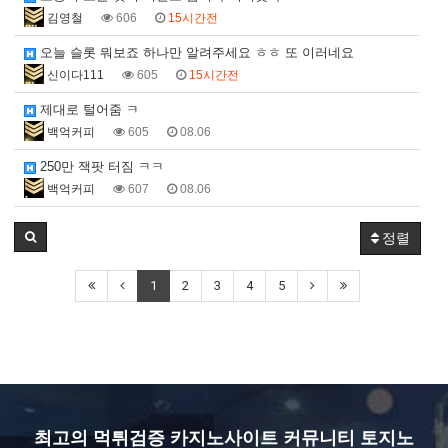
김영철
606
15시간전
오늘 슬롯 뭐보죠 하나만 알려주세요 ㅎㅎ 또 이러네요
신이다111
605
15시간전
제대로 털어줌 ㅋ
백억커피
605
08.06
250만 잭팟 터짐 ㅋㅋ
백억커피
607
08.06
정렬
1
2
3
4
5
최고의 먹튀검증 카지노사이트 커뮤니티 토지노