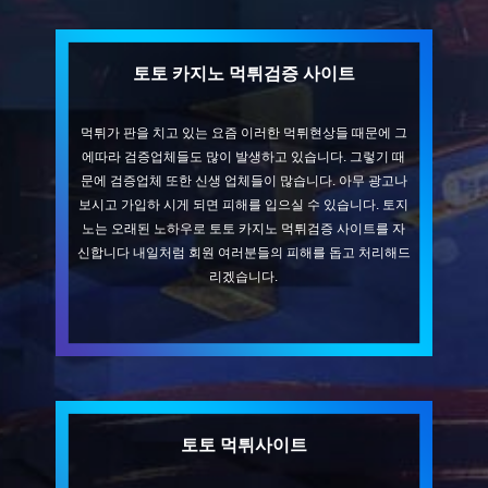
토토 카지노 먹튀검증 사이트
먹튀가 판을 치고 있는 요즘 이러한 먹튀현상들 때문에 그
에따라 검증업체들도 많이 발생하고 있습니다. 그렇기 때
문에 검증업체 또한 신생 업체들이 많습니다. 아무 광고나
보시고 가입하 시게 되면 피해를 입으실 수 있습니다. 토지
노는 오래된 노하우로 토토 카지노 먹튀검증 사이트를 자
신합니다 내일처럼 회원 여러분들의 피해를 돕고 처리해드
리겠습니다.
토토 먹튀사이트