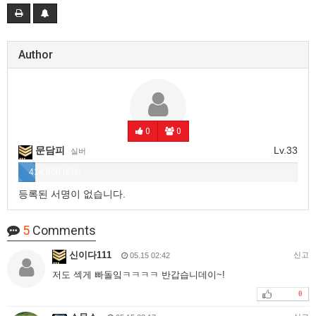
Author
0
0
문담피
Lv.33
실버
414,600 (6%)
등록된 서명이 없습니다.
5
Comments
신이다111
신고
05.15 02:42
저도 섹게 빠돌잌ㅋㅋㅋㅋ 반갑습니데이~!
0