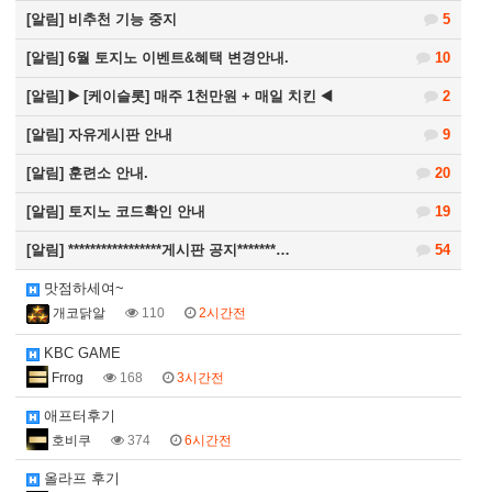
[알림]
비추천 기능 중지
5
[알림]
6월 토지노 이벤트&혜택 변경안내.
10
[알림]
▶️ [케이슬롯] 매주 1천만원 + 매일 치킨 ◀️
2
[알림]
자유게시판 안내
9
[알림]
훈련소 안내.
20
[알림]
토지노 코드확인 안내
19
[알림]
*****************게시판 공지*******…
54
맛점하세여~
개코닭알
110
2시간전
KBC GAME
Frrog
168
3시간전
애프터후기
호비쿠
374
6시간전
올라프 후기