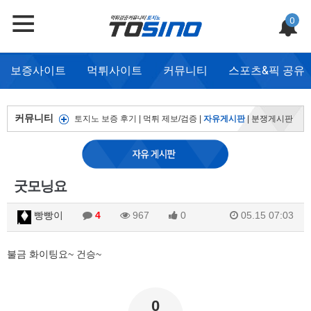
0
보증사이트
먹튀사이트
커뮤니티
스포츠&픽 공유
커뮤니티
토지노 보증 후기
|
먹튀 제보/검증
|
자유게시판
|
분쟁게시판
굿모닝요
빵빵이
4
967
0
05.15 07:03
불금 화이팅요~ 건승~
0