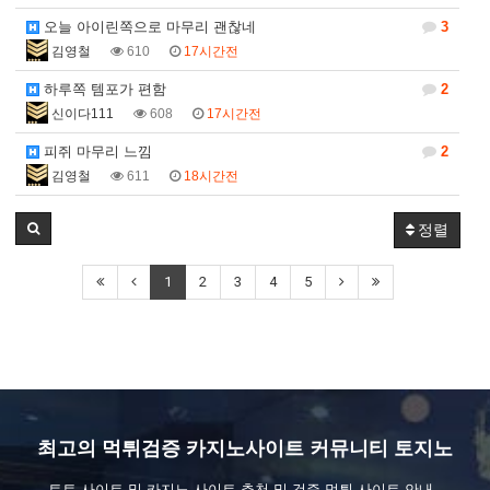
오늘 아이린쪽으로 마무리 괜찮네
3
김영철
610
17시간전
하루쪽 템포가 편함
2
신이다111
608
17시간전
피쥐 마무리 느낌
2
김영철
611
18시간전
정렬
1
2
3
4
5
최고의 먹튀검증 카지노사이트 커뮤니티 토지노
토토 사이트 및 카지노 사이트 추천 및 검증 먹튀 사이트 안내 ,