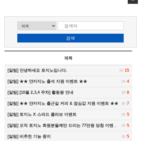
제목
[알림]
안녕하세요 토지노입니다.
15
[알림]
★★ 얀카지노 출석 지원 이벤트 ★★
4
[알림]
[10월 2,3,4 주차] 활동왕 안내
8
[알림]
★★ 얀카지노 출근길 커피 & 점심값 지원 이벤트 ★★
7
[알림]
토지노 X 스피드 콜라보 이벤트
5
[알림]
오직 토지노 회원분들께만 드리는 77만원 당첨 이벤트!
5
[알림]
비추천 기능 중지
5