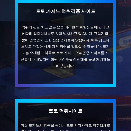
토토 카지노 먹튀검증 사이트
먹튀가 판을 치고 있는 요즘 이러한 먹튀현상들 때문에 그
에따라 검증업체들도 많이 발생하고 있습니다. 그렇기 때
문에 검증업체 또한 신생 업체들이 많습니다. 아무 광고나
보시고 가입하 시게 되면 피해를 입으실 수 있습니다. 토지
노는 오래된 노하우로 토토 카지노 먹튀검증 사이트를 자
신합니다 내일처럼 회원 여러분들의 피해를 돕고 처리해드
리겠습니다.
토토 먹튀사이트
저희 토지노의 검증을 통해서 토토 먹튀사이트 먹튀업체로