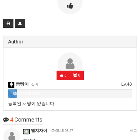
Author
0
0
빵빵이
Lv.48
실버
850,800 (6.8%)
등록된 서명이 없습니다.
4
Comments
엘지자이
신고
05.15 08:27