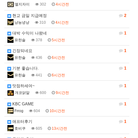
엘지자이
302
4시간전
현교 금일 지급예정
2
냥뇽녕냥
310
4시간전
대박 수익이 나왔네
1
유한솔
378
5시간전
긴장되네요
1
유한솔
436
6시간전
기분 좋습니다.
1
유한솔
441
6시간전
맛점하세여~
1
개코닭알
600
9시간전
KBC GAME
1
Frrog
604
10시간전
애프터후기
1
호비쿠
605
13시간전