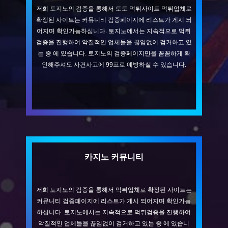
저희 토지노의 검증을 통해서 토토 먹튀사이트 먹튀업체로
확정된 사이트는 커뮤니티 검증페이지에 리스트가 게시 되
어지며 확인가능하십니다. 토지노에서는 지속적으로 먹튀
검증을 진행하여 악질적인 업체들을 끊임없이 검거하고 있
는 중 에 있습니다. 토지노의 검증페이지만을 꼼꼼하게 확
인해주셔도 사건사고에 99프로 예방하실 수 있습니다.
카지노 커뮤니티
저희 토지노의 검증을 통해서 먹튀업체로 확정된 사이트는
커뮤니티 검증페이지에 리스트가 게시 되어지며 확인가능
하십니다. 토지노에서는 지속적으로 먹튀검증을 진행하여
악질적인 업체들을 끊임없이 검거하고 있는 중 에 있습니