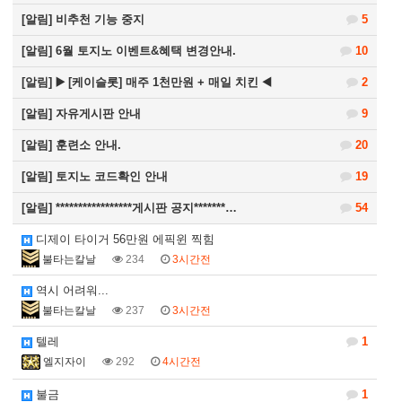
[알림]
비추천 기능 중지
5
[알림]
6월 토지노 이벤트&혜택 변경안내.
10
[알림]
▶️ [케이슬롯] 매주 1천만원 + 매일 치킨 ◀️
2
[알림]
자유게시판 안내
9
[알림]
훈련소 안내.
20
[알림]
토지노 코드확인 안내
19
[알림]
*****************게시판 공지*******…
54
디제이 타이거 56만원 에픽윈 찍힘
불타는칼날
234
3시간전
역시 어려워...
불타는칼날
237
3시간전
텔레
1
엘지자이
292
4시간전
불금
1