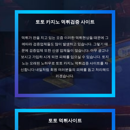
토토 카지노 먹튀검증 사이트
먹튀가 판을 치고 있는 요즘 이러한 먹튀현상들 때문에 그
에따라 검증업체들도 많이 발생하고 있습니다. 그렇기 때
문에 검증업체 또한 신생 업체들이 많습니다. 아무 광고나
보시고 가입하 시게 되면 피해를 입으실 수 있습니다. 토지
노는 오래된 노하우로 토토 카지노 먹튀검증 사이트를 자
신합니다 내일처럼 회원 여러분들의 피해를 돕고 처리해드
리겠습니다.
토토 먹튀사이트