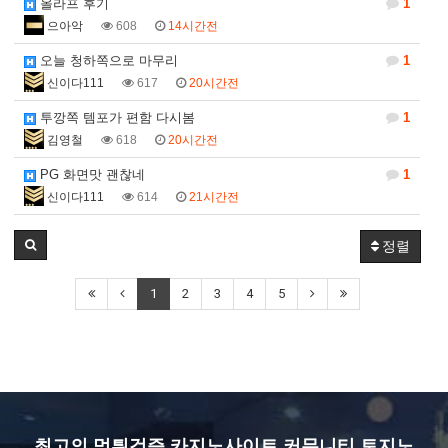
올라프 후기
1
으아악
608
14시간전
오늘 청하쪽으로 마무리
1
신이다111
617
20시간전
투깡쪽 템포가 편함 다시봄
1
김영철
618
20시간전
PG 화면맛 괜찮네
1
신이다111
614
21시간전
정렬
1
2
3
4
5
최고의 먹튀검증 카지노사이트 커뮤니티 토지노