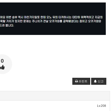
0
프린트
신고
Lv.208