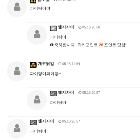
파이팅이여
엘지자이
05.18 20:56
파이팅여
축하합니다.! 럭키포인트
28
포인트 당첨!
개코닭알
05.18 14:54
파이팅여파이팅~
엘지자이
05.18 20:57
파이팅여
엘지자이
05.18 20:57
파이팅여