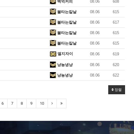
백억커피
08.06
608
불타는칼날
08.06
615
불타는칼날
08.06
617
불타는칼날
08.06
615
불타는칼날
08.06
615
엘지자이
08.06
619
냥뇽녕냥
08.06
620
냥뇽녕냥
08.06
622
정렬
6
7
8
9
10