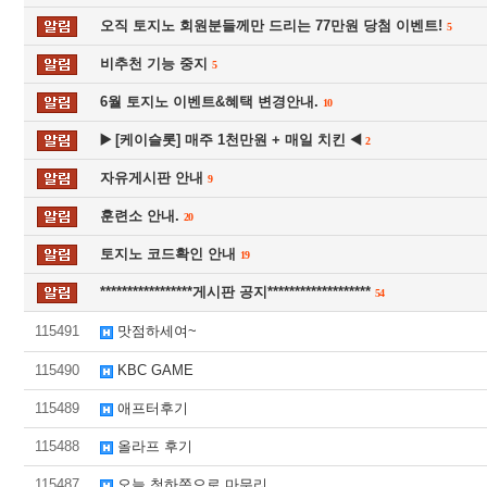
오직 토지노 회원분들께만 드리는 77만원 당첨 이벤트!
5
비추천 기능 중지
5
6월 토지노 이벤트&혜택 변경안내.
10
▶️ [케이슬롯] 매주 1천만원 + 매일 치킨 ◀️
2
자유게시판 안내
9
훈련소 안내.
20
토지노 코드확인 안내
19
*****************게시판 공지*******************
54
115491
맛점하세여~
115490
KBC GAME
115489
애프터후기
115488
올라프 후기
115487
오늘 청하쪽으로 마무리