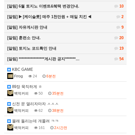
[알림]
6월 토지노 이벤트&혜택 변경안내.
10
[알림]
▶️ [케이슬롯] 매주 1천만원 + 매일 치킨 ◀️
2
[알림]
자유게시판 안내
9
[알림]
훈련소 안내.
20
[알림]
토지노 코드확인 안내
19
[알림]
*****************게시판 공지*******…
54
KBC GAME
Frrog
24
6분전
89장 묵직하게 ㅎ
백억커피
50
35분전
신전 문 열리자마자 ㅅㅅㅅ
백억커피
62
38분전
몰래 돌리는데 개쫄려 ㅋㅋ
백억커피
161
2시간전