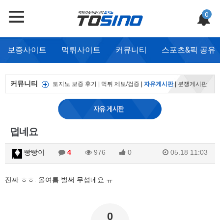
0
보증사이트
먹튀사이트
커뮤니티
스포츠&픽 공유
커뮤니티
토지노 보증 후기
|
먹튀 제보/검증
|
자유게시판
|
분쟁게시판
덥네요
빵빵이
4
976
0
05.18 11:03
진짜 ㅎㅎ. 올여름 벌써 무섭네요 ㅠ
0