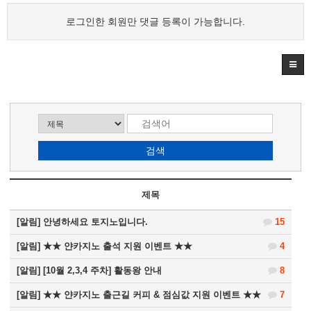
로그인한 회원만 댓글 등록이 가능합니다.
제목
[알림]
안녕하세요 토지노입니다.
15
[알림]
★★ 얀카지노 출석 지원 이벤트 ★★
4
[알림]
[10월 2,3,4 주차] 활동왕 안내
8
[알림]
★★ 얀카지노 출근길 커피 & 점심값 지원 이벤트 ★★
7