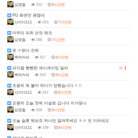
김영철
252
6시간전
PG 화면맛 괜찮네
신이다111
293
7시간전
마무리 피쥐 손맛 체크
김영철
298
7시간전
핏 ㅈ된다 진짜
백억커피
327
8시간전
피지컬 빵빵한 섹시게이밍 딜러
1
백억커피
333
8시간전
조용히 뭐 볼까 하다가 정했습니다 ㄷㄷ
신이다111
337
8시간전
조용히 오늘 첫픽 이걸로 갑니다 이거맞나
김영철
339
8시간전
오늘 슬롯 뭐보죠 하나만 알려주세요 ㅎㅎ 또 이러네요
신이다111
339
8시간전