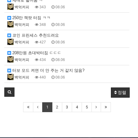
제대로 털어줌 ㅋ
백억커피
343
08.06
250만 잭팟 터짐 ㅋㅋ
백억커피
348
08.06
코인 프린세스 추천드려요
백억커피
427
08.06
208만원 초대박터짐 ㄷㄷㄷ
백억커피
434
08.06
터보 모드 켜면 더 안 주는 거 같지 않음?
백억커피
440
08.06
정렬
1
2
3
4
5