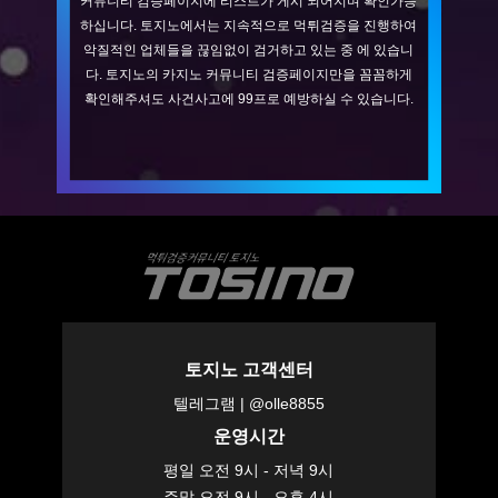
커뮤니티 검증페이지에 리스트가 게시 되어지며 확인가능
하십니다. 토지노에서는 지속적으로 먹튀검증을 진행하여
악질적인 업체들을 끊임없이 검거하고 있는 중 에 있습니
다. 토지노의 카지노 커뮤니티 검증페이지만을 꼼꼼하게
확인해주셔도 사건사고에 99프로 예방하실 수 있습니다.
토지노 고객센터
텔레그램 | @olle8855
운영시간
평일 오전 9시 - 저녁 9시
주말 오전 9시 - 오후 4시