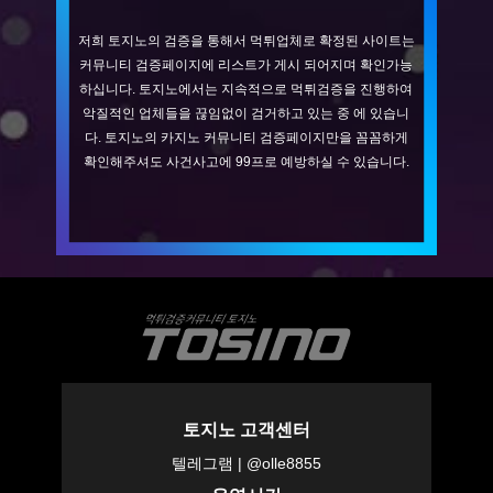
저희 토지노의 검증을 통해서 먹튀업체로 확정된 사이트는
커뮤니티 검증페이지에 리스트가 게시 되어지며 확인가능
하십니다. 토지노에서는 지속적으로 먹튀검증을 진행하여
악질적인 업체들을 끊임없이 검거하고 있는 중 에 있습니
다. 토지노의 카지노 커뮤니티 검증페이지만을 꼼꼼하게
확인해주셔도 사건사고에 99프로 예방하실 수 있습니다.
토지노 고객센터
텔레그램 | @olle8855