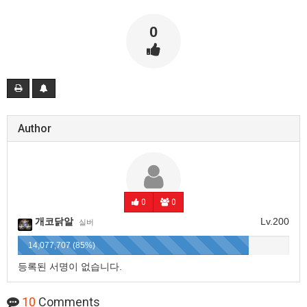
0
Author
0
0
개코닭알
Lv.200
실버
14,077,707 (85%)
등록된 서명이 없습니다.
10
Comments