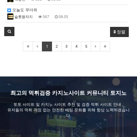
오늘도 무더위
슬롯왕자지
567
08.05
정렬
1
2
3
4
5
최고의 먹튀검증 카지노사이트 커뮤니티 토지노
토토 사이트 및 카지노 사이트 추천 및 검증 먹튀 사이트 안내 ,
유저들의 먹튀 걱정 없는 안전한 배팅 문화를 위해 항상 노력하겠습니
다.