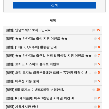
제목
[알림]
안녕하세요 토지노입니다.
15
[알림]
★★ 얀카지노 출석 지원 이벤트 ★★
4
[알림]
[10월 2,3,4 주차] 활동왕 안내
8
[알림]
★★ 얀카지노 출근길 커피 & 점심값 지원 이벤트 ★★
7
[알림]
토지노 X 스피드 콜라보 이벤트
5
[알림]
오직 토지노 회원분들께만 드리는 77만원 당첨 이벤트!
5
[알림]
비추천 기능 중지
5
[알림]
6월 토지노 이벤트&혜택 변경안내.
10
[알림]
▶️ [케이슬롯] 매주 1천만원 + 매일 치킨 ◀️
2
[알림]
자유게시판 안내
9