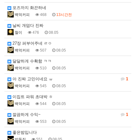
포즈까지 화끈하네
백억커피
468
13시간전
날씨 개덥다 진짜
철이
476
08.05
27장 퍼부어주네 ㄹㅇ
백억커피
507
08.05
달달하게 수확함 ㅋㅋ
백억커피
510
08.05
아 진짜 고민이네요 ㅠ
1
백억커피
545
08.05
이집트 파워 초대박 ㅎ
백억커피
544
08.05
깔끔하게 수익~
1
백억커피
553
08.05
좋은밤입니다
박동진
551
08.05