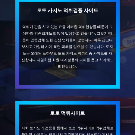
토토 카지노 먹튀검증 사이트
먹튀가 판을 치고 있는 요즘 이러한 먹튀현상들 때문에 그
에따라 검증업체들도 많이 발생하고 있습니다. 그렇기 때
문에 검증업체 또한 신생 업체들이 많습니다. 아무 광고나
보시고 가입하 시게 되면 피해를 입으실 수 있습니다. 토지
노는 오래된 노하우로 토토 카지노 먹튀검증 사이트를 자
신합니다 내일처럼 회원 여러분들의 피해를 돕고 처리해드
리겠습니다.
토토 먹튀사이트
저희 토지노의 검증을 통해서 토토 먹튀사이트 먹튀업체로
확정된 사이트는 커뮤니티 검증페이지에 리스트가 게시 되