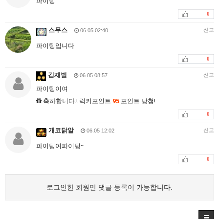
파이팅
0
스무스
신고
06.05 02:40
파이팅입니다
0
김재벌
신고
06.05 08:57
파이팅이여
축하합니다.! 럭키포인트
95
포인트 당첨!
0
개코닭알
신고
06.05 12:02
파이팅여파이팅~
0
로그인한 회원만 댓글 등록이 가능합니다.