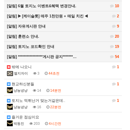
[알림]
6월 토지노 이벤트&혜택 변경안내.
10
[알림]
▶️ [케이슬롯] 매주 1천만원 + 매일 치킨 ◀️
2
[알림]
자유게시판 안내
9
[알림]
훈련소 안내.
20
[알림]
토지노 코드확인 안내
19
[알림]
*****************게시판 공지*******…
54
밖에 나오니
1
엘지자이
3
44초전
현교하신분들
1
냥뇽녕냥
14
14분전
토지노 먹튀난거 맞는거같은데..
1
냥뇽녕냥
16
22분전
즐거운 점심이요
박동진
203
4시간전