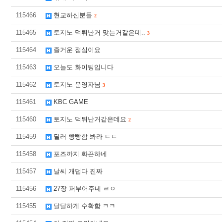
115466
현교하신분들
2
115465
토지노 먹튀난거 맞는거같은데..
3
115464
즐거운 점심이요
115463
오늘도 화이팅입니다
115462
토지노 운영자님
3
115461
KBC GAME
115460
토지노 먹튀난거같은데요
2
115459
딜러 빵빵함 봐라 ㄷㄷ
115458
포즈까지 화끈하네
115457
날씨 개덥다 진짜
115456
27장 퍼부어주네 ㄹㅇ
115455
달달하게 수확함 ㅋㅋ