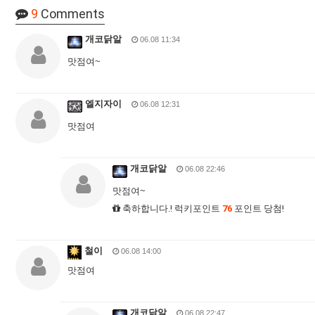
9
Comments
개코닭알
06.08 11:34
맛점여~
엘지자이
06.08 12:31
맛점여
개코닭알
06.08 22:46
맛점여~
축하합니다.! 럭키포인트
76
포인트 당첨!
철이
06.08 14:00
맛점여
개코닭알
06.08 22:47