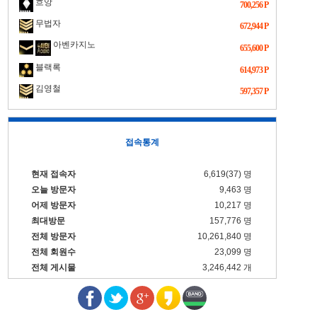
흐앙
700,256 P
무법자
672,944 P
아벤카지노
655,600 P
블랙록
614,973 P
김영철
597,357 P
접속통계
현재 접속자
6,619(37) 명
오늘 방문자
9,463 명
어제 방문자
10,217 명
최대방문
157,776 명
전체 방문자
10,261,840 명
전체 회원수
23,099 명
전체 게시물
3,246,442 개