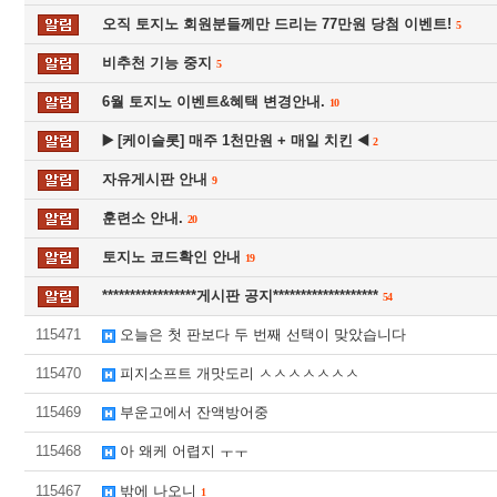
오직 토지노 회원분들께만 드리는 77만원 당첨 이벤트!
5
비추천 기능 중지
5
6월 토지노 이벤트&혜택 변경안내.
10
▶️ [케이슬롯] 매주 1천만원 + 매일 치킨 ◀️
2
자유게시판 안내
9
훈련소 안내.
20
토지노 코드확인 안내
19
*****************게시판 공지*******************
54
115471
오늘은 첫 판보다 두 번째 선택이 맞았습니다
115470
피지소프트 개맛도리 ㅅㅅㅅㅅㅅㅅㅅ
115469
부운고에서 잔액방어중
115468
아 왜케 어렵지 ㅜㅜ
115467
밖에 나오니
1