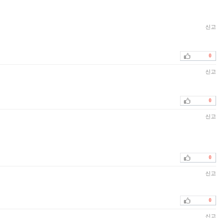
신고
0
신고
0
신고
0
신고
0
신고