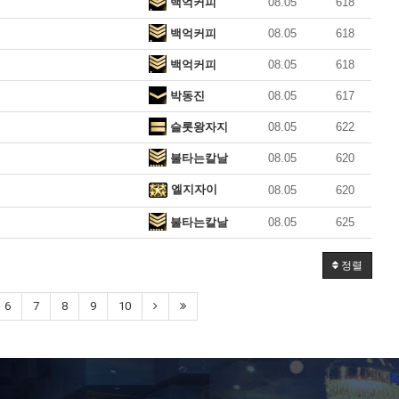
백억커피
08.05
618
백억커피
08.05
618
백억커피
08.05
618
박동진
08.05
617
슬롯왕자지
08.05
622
불타는칼날
08.05
620
엘지자이
08.05
620
불타는칼날
08.05
625
정렬
6
7
8
9
10