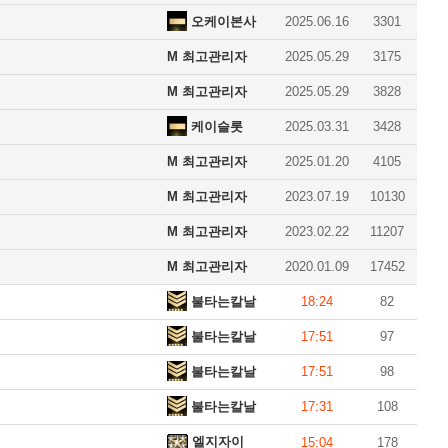
오케이본사
2025.06.16
3301
M
최고관리자
2025.05.29
3175
M
최고관리자
2025.05.29
3828
케이슬롯
2025.03.31
3428
M
최고관리자
2025.01.20
4105
M
최고관리자
2023.07.19
10130
M
최고관리자
2023.02.22
11207
M
최고관리자
2020.01.09
17452
불타는칼날
18:24
82
불타는칼날
17:51
97
불타는칼날
17:51
98
불타는칼날
17:31
108
엘지자이
15:04
178