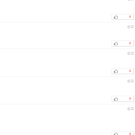
0
신고
0
신고
0
신고
0
신고
0