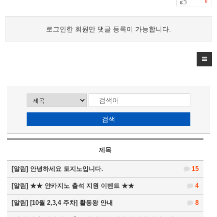
0
로그인한 회원만 댓글 등록이 가능합니다.
제목
[알림]
안녕하세요 토지노입니다.
15
[알림]
★★ 얀카지노 출석 지원 이벤트 ★★
4
[알림]
[10월 2,3,4 주차] 활동왕 안내
8