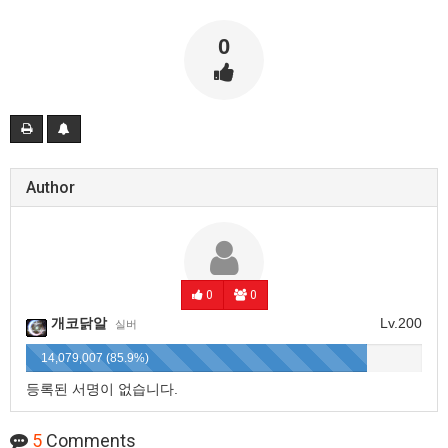
0
Author
0
0
개코닭알
Lv.200
실버
14,079,007 (85.9%)
등록된 서명이 없습니다.
5
Comments