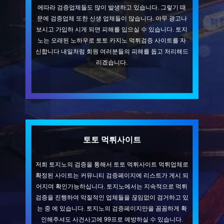
에따라 검증업체들도 많이 발생하고 있습니다. 그렇기 때
문에 검증업체 또한 신생 업체들이 많습니다. 아무 광고나
보시고 가입하 시게 되면 피해를 입으실 수 있습니다. 토지
노는 오래된 노하우로 토토 카지노 먹튀검증 사이트를 자
신합니다 내일처럼 회원 여러분들의 피해를 돕고 처리해드
리겠습니다.
토토 먹튀사이트
저희 토지노의 검증을 통해서 토토 먹튀사이트 먹튀업체로
확정된 사이트는 커뮤니티 검증페이지에 리스트가 게시 되
어지며 확인가능하십니다. 토지노에서는 지속적으로 먹튀
검증을 진행하여 악질적인 업체들을 끊임없이 검거하고 있
는 중 에 있습니다. 토지노의 검증페이지만을 꼼꼼하게 확
인해주셔도 사건사고에 99프로 예방하실 수 있습니다.