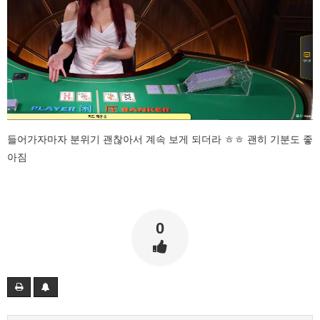
들어가자마자 분위기 괜찮아서 계속 보게 되더라 ㅎㅎ 괜히 기분도 좋
아짐
0