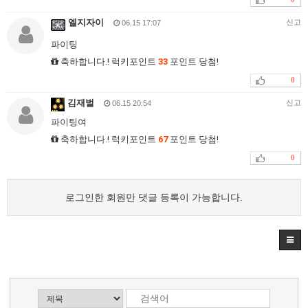
엘지자이
신고
06.15 17:07
파이팅
축하합니다.! 럭키포인트
33
포인트 당첨!
0
김재벌
신고
06.15 20:54
파이팅여
축하합니다.! 럭키포인트
67
포인트 당첨!
0
로그인한 회원만 댓글 등록이 가능합니다.