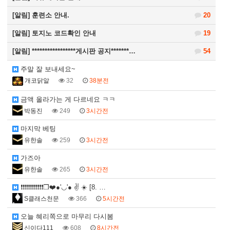
[알림]
훈련소 안내.
20
[알림]
토지노 코드확인 안내
19
[알림]
*****************게시판 공지*******…
54
주말 잘 보내세요~
개코닭알
32
38분전
금액 올라가는 게 다르네요 ㅋㅋ
박동진
249
3시간전
마지막 베팅
유한솔
259
3시간전
가즈아
유한솔
265
3시간전
❗❗❗❗❗❗❗❗❗❗❗❒❤️●'◡'● ✌️ ☀️ [8. …
S클래스천문
366
5시간전
오늘 혜리쪽으로 마무리 다시봄
신이다111
608
8시간전