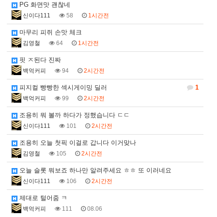
PG 화면맛 괜찮네
신이다111
58
1시간전
마무리 피쥐 손맛 체크
김영철
64
1시간전
핏 ㅈ된다 진짜
백억커피
94
2시간전
피지컬 빵빵한 섹시게이밍 딜러
1
백억커피
99
2시간전
조용히 뭐 볼까 하다가 정했습니다 ㄷㄷ
신이다111
101
2시간전
조용히 오늘 첫픽 이걸로 갑니다 이거맞나
김영철
105
2시간전
오늘 슬롯 뭐보죠 하나만 알려주세요 ㅎㅎ 또 이러네요
신이다111
106
2시간전
제대로 털어줌 ㅋ
백억커피
111
08.06