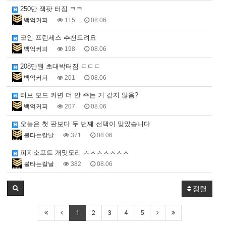
250만 잭팟 터짐 ㅋㅋ
백억커피
115
08.06
코인 프린세스 추천드려요
백억커피
198
08.06
208만원 초대박터짐 ㄷㄷㄷ
백억커피
201
08.06
터보 모드 켜면 더 안 주는 거 같지 않음?
백억커피
207
08.06
오늘은 첫 판보다 두 번째 선택이 맞았습니다
불타는칼날
371
08.06
피지소프트 개맛도리 ㅅㅅㅅㅅㅅㅅㅅ
불타는칼날
382
08.06
정렬
1
2
3
4
5