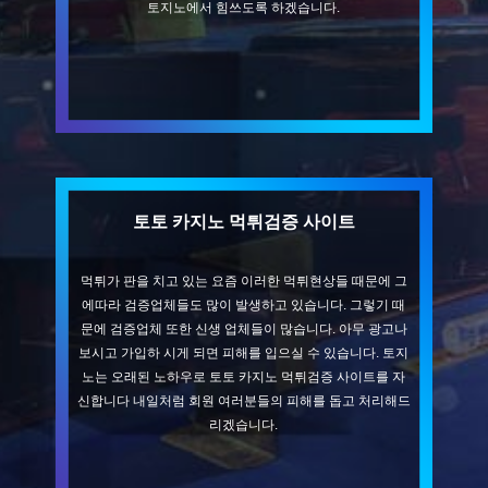
토지노에서 힘쓰도록 하겠습니다.
토토 카지노 먹튀검증 사이트
먹튀가 판을 치고 있는 요즘 이러한 먹튀현상들 때문에 그
에따라 검증업체들도 많이 발생하고 있습니다. 그렇기 때
문에 검증업체 또한 신생 업체들이 많습니다. 아무 광고나
보시고 가입하 시게 되면 피해를 입으실 수 있습니다. 토지
노는 오래된 노하우로 토토 카지노 먹튀검증 사이트를 자
신합니다 내일처럼 회원 여러분들의 피해를 돕고 처리해드
리겠습니다.