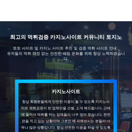
최고의 먹튀검증 카지노사이트 커뮤니티 토지노
토토 사이트 및 카지노 사이트 추천 및 검증 먹튀 사이트 안내 ,
유저들의 먹튀 걱정 없는 안전한 배팅 문화를 위해 항상 노력하겠습니
다.
카지노사이트
항상 회원분들에게 안전한 이용이 될 수 있도록 카지노사
이트 먹튀검증이 된 업체만을 선별, 소개 해드립니다. 근래
에 들어서 먹튀를 하는 업체들이 너무 많아 졌습니다. 완전
판을 치고 있는 상황이며 그로인 해 피해보시는 분들이 너
무나 많은 상황입니다. 항상 안전한 이용을 하실 수 있도록