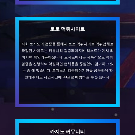
토토 먹튀사이트
저희 토지노의 검증을 통해서 토토 먹튀사이트 먹튀업체로
확정된 사이트는 커뮤니티 검증페이지에 리스트가 게시 되
어지며 확인가능하십니다. 토지노에서는 지속적으로 먹튀
검증을 진행하여 악질적인 업체들을 끊임없이 검거하고 있
는 중 에 있습니다. 토지노의 검증페이지만을 꼼꼼하게 확
인해주셔도 사건사고에 99프로 예방하실 수 있습니다.
카지노 커뮤니티