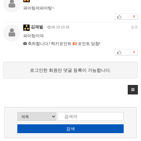
파이팅여파이팅~
0
김재벌
신고
06.19 23:18
파이팅이여
축하합니다.! 럭키포인트
82
포인트 당첨!
0
로그인한 회원만 댓글 등록이 가능합니다.