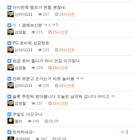
아이린쪽 템포가 편함 괜찮네
신이다111
207
14시간전
ㅇ ㅣ겜해보신분 ㅋㅅㅋ?
김영철
215
15시간전
PG 로비픽 성공한듯
신이다111
221
15시간전
방금 로비 돌다가 하나 건짐 이거맞나
김영철
229
16시간전
진짜 부운고 손가는거 바로 눌러봄 ㅋㅋ
신이다111
235
16시간전
슬롯 추천픽 받아봅니다 오늘은 남의픽 갑니다 아이고 ㅋ…
김영철
237
16시간전
주말도 다갓구나
철이
246
08.09
맛저하세요~
1
개코닭알
343
08.09