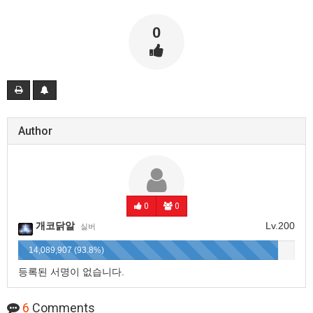
0
Author
0
0
개코닭알
Lv.200
실버
14,089,907 (93.8%)
등록된 서명이 없습니다.
6
Comments