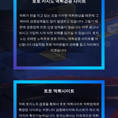
토토 카지노 먹튀검증 사이트
먹튀가 판을 치고 있는 요즘 이러한 먹튀현상들 때문에 그
에따라 검증업체들도 많이 발생하고 있습니다. 그렇기 때
문에 검증업체 또한 신생 업체들이 많습니다. 아무 광고나
보시고 가입하 시게 되면 피해를 입으실 수 있습니다. 토지
노는 오래된 노하우로 토토 카지노 먹튀검증 사이트를 자
신합니다 내일처럼 회원 여러분들의 피해를 돕고 처리해드
리겠습니다.
토토 먹튀사이트
저희 토지노의 검증을 통해서 토토 먹튀사이트 먹튀업체로
확정된 사이트는 커뮤니티 검증페이지에 리스트가 게시 되
어지며 확인가능하십니다. 토지노에서는 지속적으로 먹튀