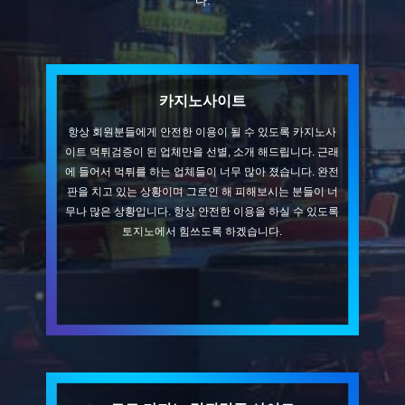
다.
카지노사이트
항상 회원분들에게 안전한 이용이 될 수 있도록 카지노사
이트 먹튀검증이 된 업체만을 선별, 소개 해드립니다. 근래
에 들어서 먹튀를 하는 업체들이 너무 많아 졌습니다. 완전
판을 치고 있는 상황이며 그로인 해 피해보시는 분들이 너
무나 많은 상황입니다. 항상 안전한 이용을 하실 수 있도록
토지노에서 힘쓰도록 하겠습니다.