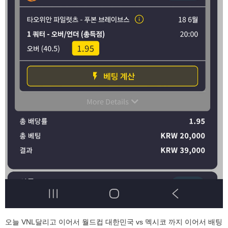
오늘 VNL달리고 이어서 월드컵 대한민국 vs 멕시코 까지 이어서 배팅