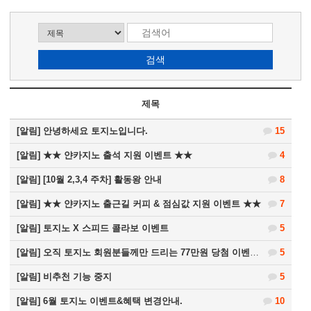
제목
[알림]
안녕하세요 토지노입니다.
15
[알림]
★★ 얀카지노 출석 지원 이벤트 ★★
4
[알림]
[10월 2,3,4 주차] 활동왕 안내
8
[알림]
★★ 얀카지노 출근길 커피 & 점심값 지원 이벤트 ★★
7
[알림]
토지노 X 스피드 콜라보 이벤트
5
[알림]
오직 토지노 회원분들께만 드리는 77만원 당첨 이벤트!
5
[알림]
비추천 기능 중지
5
[알림]
6월 토지노 이벤트&혜택 변경안내.
10