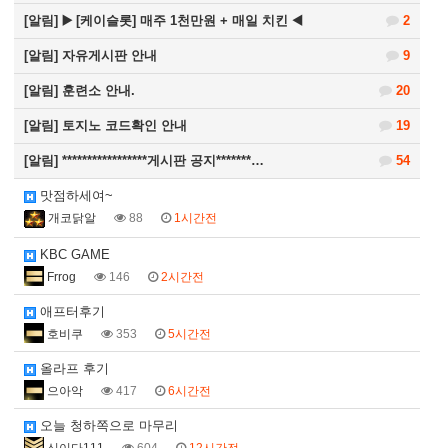
[알림]
▶️ [케이슬롯] 매주 1천만원 + 매일 치킨 ◀️
2
[알림]
자유게시판 안내
9
[알림]
훈련소 안내.
20
[알림]
토지노 코드확인 안내
19
[알림]
*****************게시판 공지*******…
54
맛점하세여~
개코닭알
88
1시간전
KBC GAME
Frrog
146
2시간전
애프터후기
호비쿠
353
5시간전
올라프 후기
으아악
417
6시간전
오늘 청하쪽으로 마무리