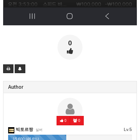
0
Author
0
0
빅토르짱
Lv.5
실버
15,600 (46.6%)