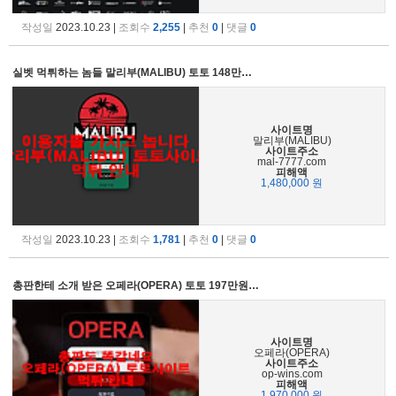
작성일
2023.10.23 |
조회수
2,255
|
추천
0
|
댓글
0
실벳 먹튀하는 놈들 말리부(MALIBU) 토토 148만…
사이트명
말리부(MALIBU)
사이트주소
mal-7777.com
피해액
1,480,000 원
작성일
2023.10.23 |
조회수
1,781
|
추천
0
|
댓글
0
총판한테 소개 받은 오페라(OPERA) 토토 197만원…
사이트명
오페라(OPERA)
사이트주소
op-wins.com
피해액
1,970,000 원