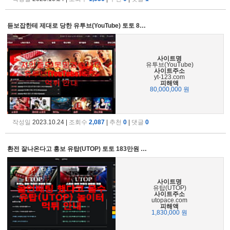
듣보잡한테 제대로 당한 유투브(YouTube) 토토 8…
사이트명
유투브(YouTube)
사이트주소
yt-123.com
피해액
80,000,000 원
작성일
2023.10.24 |
조회수
2,087
|
추천
0
|
댓글
0
환전 잘나온다고 홍보 유탑(UTOP) 토토 183만원 …
사이트명
유탑(UTOP)
사이트주소
utopace.com
피해액
1,830,000 원