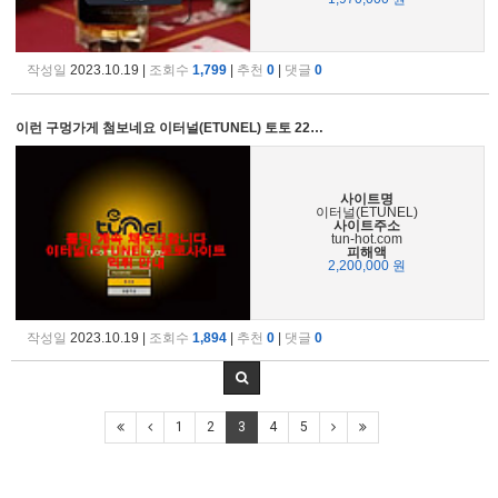
작성일
2023.10.19 |
조회수
1,799
|
추천
0
|
댓글
0
이런 구멍가게 첨보네요 이터널(ETUNEL) 토토 22…
사이트명
이터널(ETUNEL)
사이트주소
tun-hot.com
피해액
2,200,000 원
작성일
2023.10.19 |
조회수
1,894
|
추천
0
|
댓글
0
1
2
3
4
5