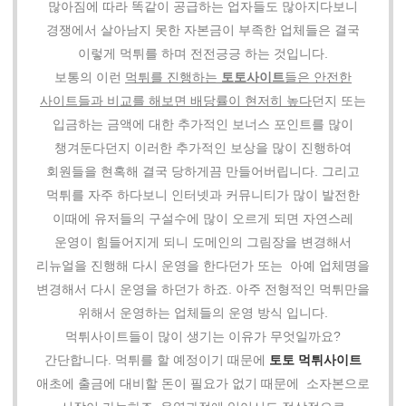
많아짐에 따라 똑같이 공급하는 업자들도 많아지다보니
경쟁에서 살아남지 못한 자본금이 부족한 업체들은 결국
이렇게 먹튀를 하며 전전긍긍 하는 것입니다.
보통의 이런
먹튀를 진행하는
토토사이트
들은 안전한
사이트들과 비교를 해보면 배당률이 현저히 높다
던지 또는
입금하는 금액에 대한 추가적인 보너스 포인트를 많이
챙겨둔다던지 이러한 추가적인 보상을 많이 진행하여
회원들을 현혹해 결국 당하게끔 만들어버립니다. 그리고
먹튀를 자주 하다보니 인터넷과 커뮤니티가 많이 발전한
이때에 유저들의 구설수에 많이 오르게 되면 자연스레
운영이 힘들어지게 되니 도메인의 그림장을 변경해서
리뉴얼을 진행해 다시 운영을 한다던가 또는 아예 업체명을
변경해서 다시 운영을 하던가 하죠. 아주 전형적인 먹튀만을
위해서 운영하는 업체들의 운영 방식 입니다.
먹튀사이트들이 많이 생기는 이유가 무엇일까요?
간단합니다. 먹튀를 할 예정이기 때문에
토토 먹튀사이트
애초에 출금에 대비할 돈이 필요가 없기 때문에 소자본으로