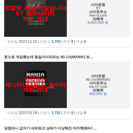
사이트명
ST​
사이트주소
him-st.com
피해액
6,000,000 원
작성일
2023.11.15 |
조회수
1,750
|
추천
0
|
댓글
0
폰으로 게임했는데 동일아이피라는 메니아(MANIA) 토…
사이트명
메니아(MANIA)
사이트주소
ma-n7.com
피해액
480,000 원
작성일
2023.10.28 |
조회수
1,752
|
추천
0
|
댓글
0
당첨되니 갑자기 네트워크 상태가 이상해진 마카벳(MAC…