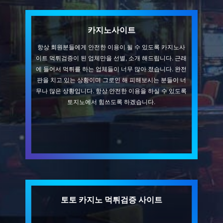
카지노사이트
항상 회원분들에게 안전한 이용이 될 수 있도록 카지노사
이트 먹튀검증이 된 업체만을 선별, 소개 해드립니다. 근래
에 들어서 먹튀를 하는 업체들이 너무 많아 졌습니다. 완전
판을 치고 있는 상황이며 그로인 해 피해보시는 분들이 너
무나 많은 상황입니다. 항상 안전한 이용을 하실 수 있도록
토지노에서 힘쓰도록 하겠습니다.
토토 카지노 먹튀검증 사이트