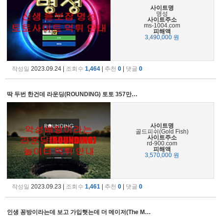
사이트명
명성
사이트주소
ms-1004.com
피해액
3,490,000 원
작성일
2023.09.24 |
조회수
1,464
|
추천
0
|
댓글
0
딱 두번 한건데 라운딩(ROUNDING) 토토 357만…
사이트명
골드피쉬(Gold Fish)
사이트주소
rd-900.com
피해액
3,570,000 원
작성일
2023.09.23 |
조회수
1,461
|
추천
0
|
댓글
0
인생 꽁방이라는데 보고 가입햇는데 더 메이저(The M…