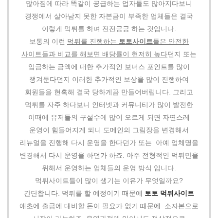
많아짐에 따라 똑같이 공급하는 업자들도 많아지다보니
경쟁에서 살아남지 못한 자본금이 부족한 업체들은 결국
이렇게 먹튀를 하며 전전긍긍 하는 것입니다.
보통의 이런
먹튀를 진행하는
토토사이트
들은 안전한
사이트들과 비교를 해보면 배당률이 현저히 높다
던지 또는
입금하는 금액에 대한 추가적인 보너스 포인트를 많이
챙겨둔다던지 이러한 추가적인 보상을 많이 진행하여
회원들을 현혹해 결국 당하게끔 만들어버립니다. 그리고
먹튀를 자주 하다보니 인터넷과 커뮤니티가 많이 발전한
이때에 유저들의 구설수에 많이 오르게 되면 자연스레
운영이 힘들어지게 되니 도메인의 그림장을 변경해서
리뉴얼을 진행해 다시 운영을 한다던가 또는 아예 업체명을
변경해서 다시 운영을 하던가 하죠. 아주 전형적인 먹튀만을
위해서 운영하는 업체들의 운영 방식 입니다.
먹튀사이트들이 많이 생기는 이유가 무엇일까요?
간단합니다. 먹튀를 할 예정이기 때문에
토토 먹튀사이트
애초에 출금에 대비할 돈이 필요가 없기 때문에 소자본으로