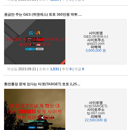
원금만 주는 G&S (쥐앤에스) 토토 360만원 먹튀 …
사이트명
G&S (쥐앤에스)
사이트주소
gsq33.com
피해액
3,600,000 원
작성일
2023.09.21 |
조회수
1,531
|
추천
0
|
댓글
0
환전통장 문제 있다는 타겟(TARGET) 토토 2,25…
사이트명
타겟(TARGET)
사이트주소
tg-007.com
피해액
22,500,000 원