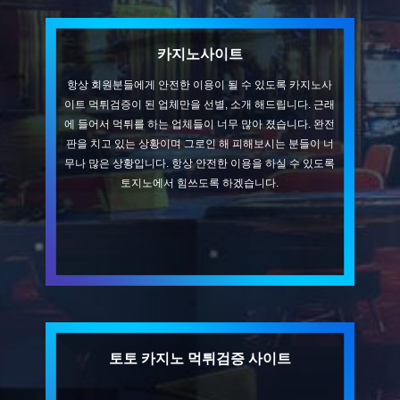
카지노사이트
항상 회원분들에게 안전한 이용이 될 수 있도록 카지노사
이트 먹튀검증이 된 업체만을 선별, 소개 해드립니다. 근래
에 들어서 먹튀를 하는 업체들이 너무 많아 졌습니다. 완전
판을 치고 있는 상황이며 그로인 해 피해보시는 분들이 너
무나 많은 상황입니다. 항상 안전한 이용을 하실 수 있도록
토지노에서 힘쓰도록 하겠습니다.
토토 카지노 먹튀검증 사이트