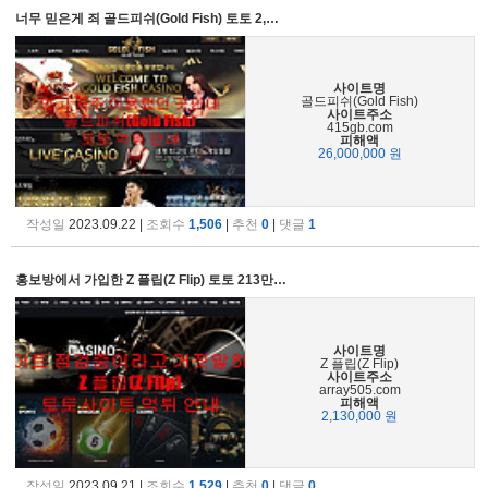
너무 믿은게 죄 골드피쉬(Gold Fish) 토토 2,…
사이트명
골드피쉬(Gold Fish)
사이트주소
415gb.com
피해액
26,000,000 원
작성일
2023.09.22 |
조회수
1,506
|
추천
0
|
댓글
1
홍보방에서 가입한 Z 플립(Z Flip) 토토 213만…
사이트명
Z 플립(Z Flip)
사이트주소
array505.com
피해액
2,130,000 원
작성일
2023.09.21 |
조회수
1,529
|
추천
0
|
댓글
0