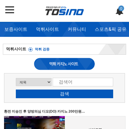
0
보증사이트
먹튀사이트
커뮤니티
스포츠&픽 공유
먹튀사이트
먹튀 검증
환전 미승인 후 양방의심 디오(DO) 카지노 200만원…