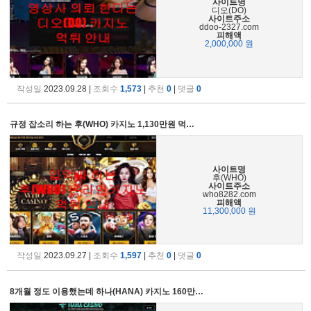
사이트명
디오(DO)
사이트주소
ddoo-2327.com
피해액
2,000,000 원
작성일
2023.09.28 |
조회수
1,573
|
추천
0
|
댓글
0
규정 잡소리 하는 후(WHO) 카지노 1,130만원 먹…
사이트명
후(WHO)
사이트주소
who8282.com
피해액
11,300,000 원
작성일
2023.09.27 |
조회수
1,597
|
추천
0
|
댓글
0
8개월 정도 이용했는데 하나(HANA) 카지노 160만…