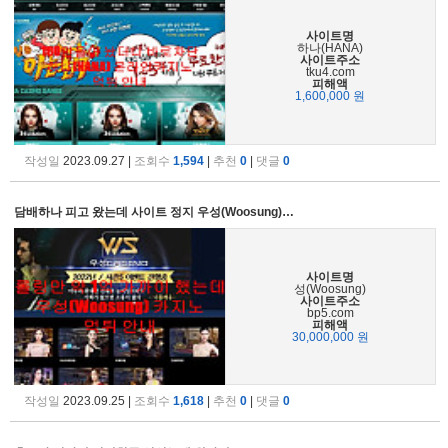
사이트명
하나(HANA)
사이트주소
tku4.com
피해액
1,600,000 원
작성일
2023.09.27 |
조회수
1,594
|
추천
0
|
댓글
0
담배하나 피고 왔는데 사이트 정지 우성(Woosung)…
사이트명
성(Woosung)
사이트주소
bp5.com
피해액
30,000,000 원
작성일
2023.09.25 |
조회수
1,618
|
추천
0
|
댓글
0