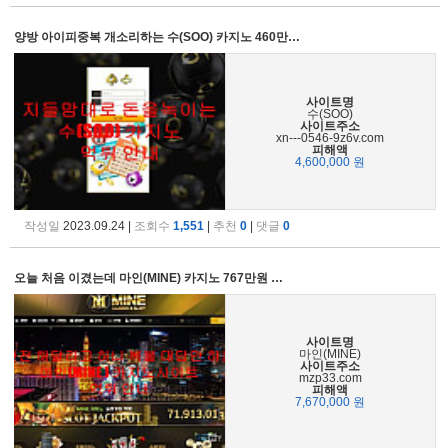
양방 아이피중복 개소리하는 수(SOO) 카지노 460만…
사이트명
수(SOO)
사이트주소
xn---0546-9z6v.com
피해액
4,600,000 원
작성일
2023.09.24 |
조회수
1,551
|
추천
0
|
댓글
0
오늘 처음 이겼는데 마인(MINE) 카지노 767만원 …
사이트명
마인(MINE)
사이트주소
mzp33.com
피해액
7,670,000 원