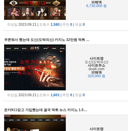
피해액
6,730,000 원
작성일
2023.09.21 |
조회수
1,580
|
추천
0
|
댓글
0
쿠폰줘서 했는데 도신(도박의신) 카지노 32만원 먹튀 …
사이트명
도신(도박의신)
사이트주소
doa6.com
피해액
320,000 원
작성일
2023.09.21 |
조회수
1,601
|
추천
0
|
댓글
0
온카911믿고 가입했는데 결국 먹튀 뉴스 카지노 1.5…
사이트명