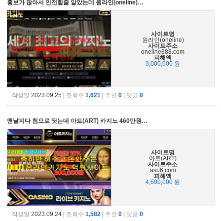
홍보가 많아서 안전할줄 알았는데 원라인(oneline)…
사이트명
원라인(oneline)
사이트주소
oneline888.com
피해액
3,000,000 원
작성일
2023.09.25 |
조회수
1,621
|
추천
0
|
댓글
0
맨날지다 첨으로 땃는데 아트(ART) 카지노 460만원…
사이트명
아트(ART)
사이트주소
asu6.com
피해액
4,600,000 원
작성일
2023.09.24 |
조회수
1,582
|
추천
0
|
댓글
0