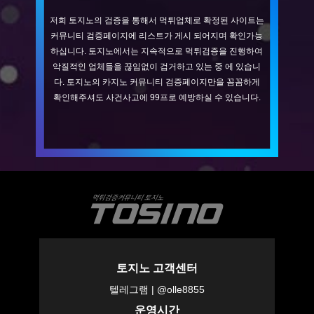
저희 토지노의 검증을 통해서 먹튀업체로 확정된 사이트는
커뮤니티 검증페이지에 리스트가 게시 되어지며 확인가능
하십니다. 토지노에서는 지속적으로 먹튀검증을 진행하여
악질적인 업체들을 끊임없이 검거하고 있는 중 에 있습니
다. 토지노의 카지노 커뮤니티 검증페이지만을 꼼꼼하게
확인해주셔도 사건사고에 99프로 예방하실 수 있습니다.
토지노 고객센터
텔레그램 | @olle8855
운영시간