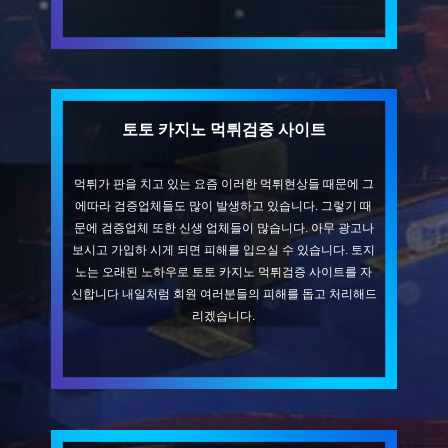
토토 카지노 먹튀검증 사이트
먹튀가 판을 치고 있는 요즘 이러한 먹튀현상들 때문에 그
에따라 검증업체들도 많이 발생하고 있습니다. 그렇기 때
문에 검증업체 또한 신생 업체들이 많습니다. 아무 광고나
보시고 가입하 시게 되면 피해를 입으실 수 있습니다. 토지
노는 오래된 노하우로 토토 카지노 먹튀검증 사이트를 자
신합니다 내일처럼 회원 여러분들의 피해를 돕고 처리해드
리겠습니다.