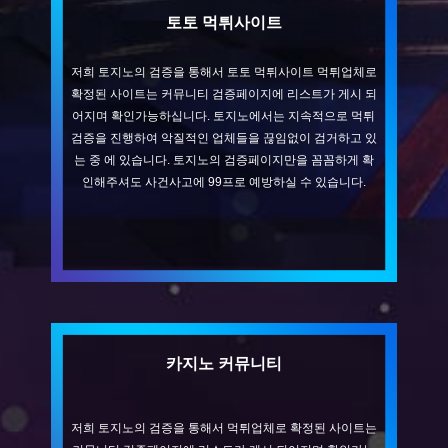
토토 먹튀사이트
저희 토지노의 검증을 통해서 토토 먹튀사이트 먹튀업체로
확정된 사이트는 커뮤니티 검증페이지에 리스트가 게시 되
어지며 확인가능하십니다. 토지노에서는 지속적으로 먹튀
검증을 진행하여 악질적인 업체들을 끊임없이 검거하고 있
는 중 에 있습니다. 토지노의 검증페이지만을 꼼꼼하게 확
인해주셔도 사건사고에 99프로 예방하실 수 있습니다.
카지노 커뮤니티
저희 토지노의 검증을 통해서 먹튀업체로 확정된 사이트는