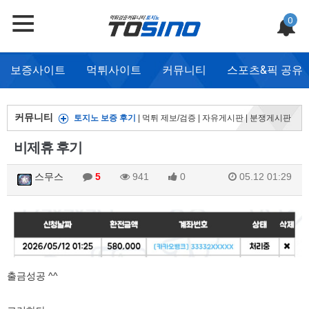
0
보증사이트
먹튀사이트
커뮤니티
스포츠&픽 공유
커뮤니티
토지노 보증 후기
|
먹튀 제보/검증
|
자유게시판
|
분쟁게시판
비제휴 후기
스무스
5
941
0
05.12 01:29
출금성공 ^^