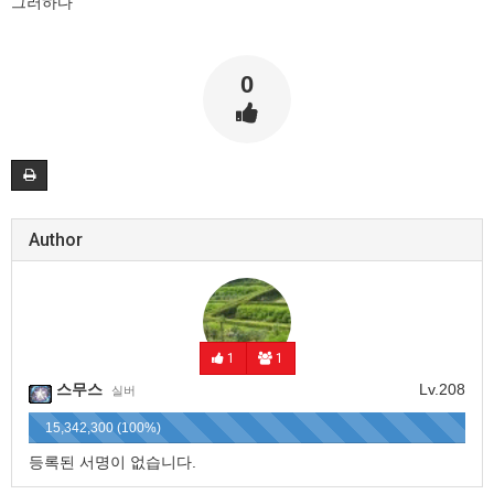
그러하다
0
Author
1
1
스무스
Lv.208
실버
15,342,300 (100%)
등록된 서명이 없습니다.