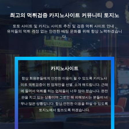
최고의 먹튀검증 카지노사이트 커뮤니티 토지노
토토 사이트 및 카지노 사이트 추천 및 검증 먹튀 사이트 안내 ,
유저들의 먹튀 걱정 없는 안전한 배팅 문화를 위해 항상 노력하겠습니
다.
카지노사이트
항상 회원분들에게 안전한 이용이 될 수 있도록 카지노사
이트 먹튀검증이 된 업체만을 선별, 소개 해드립니다. 근래
에 들어서 먹튀를 하는 업체들이 너무 많아 졌습니다. 완전
판을 치고 있는 상황이며 그로인 해 피해보시는 분들이 너
무나 많은 상황입니다. 항상 안전한 이용을 하실 수 있도록
토지노에서 힘쓰도록 하겠습니다.