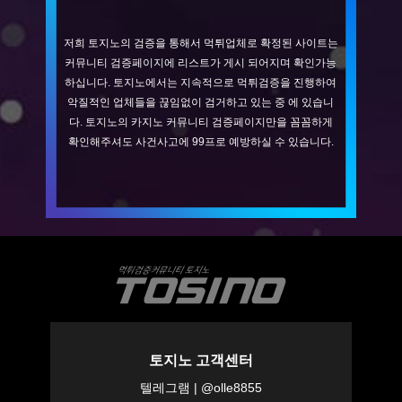
저희 토지노의 검증을 통해서 먹튀업체로 확정된 사이트는
커뮤니티 검증페이지에 리스트가 게시 되어지며 확인가능
하십니다. 토지노에서는 지속적으로 먹튀검증을 진행하여
악질적인 업체들을 끊임없이 검거하고 있는 중 에 있습니
다. 토지노의 카지노 커뮤니티 검증페이지만을 꼼꼼하게
확인해주셔도 사건사고에 99프로 예방하실 수 있습니다.
토지노 고객센터
텔레그램 | @olle8855