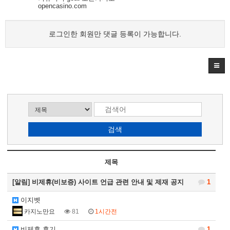
opencasino.com
로그인한 회원만 댓글 등록이 가능합니다.
제목
[알림]
비제휴(비보증) 사이트 언급 관련 안내 및 제재 공지
1
이지벳
카지노만요
81
1시간전
비제휴 후기
1