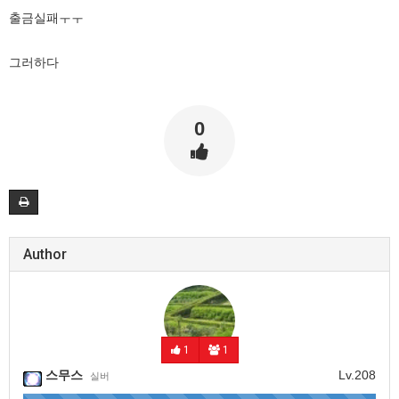
출금실패ㅜㅜ
그러하다
0
Author
1
1
스무스
Lv.208
실버