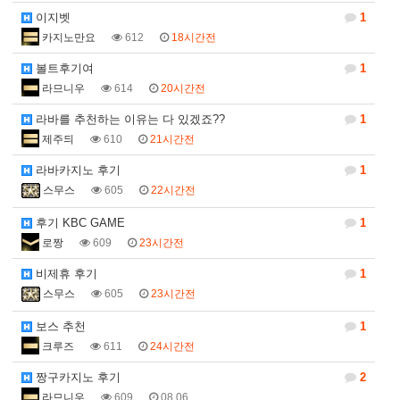
이지벳
1
카지노만요
612
18시간전
볼트후기여
1
라므니우
614
20시간전
라바를 추천하는 이유는 다 있겠죠??
1
제주듸
610
21시간전
라바카지노 후기
1
스무스
605
22시간전
후기 KВС GAME
1
로짱
609
23시간전
비제휴 후기
1
스무스
605
23시간전
보스 추천
1
크루즈
611
24시간전
짱구카지노 후기
2
라므니우
609
08.06