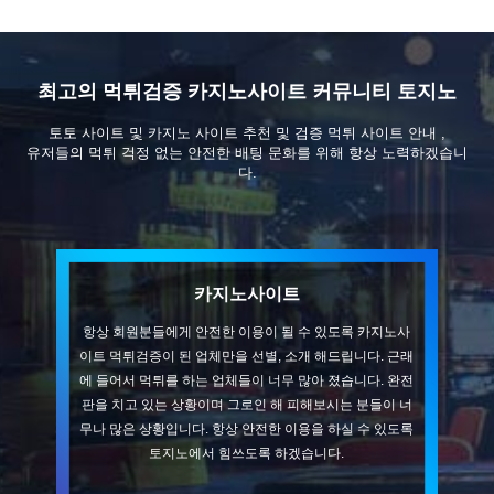
최고의 먹튀검증 카지노사이트 커뮤니티 토지노
토토 사이트 및 카지노 사이트 추천 및 검증 먹튀 사이트 안내 ,
유저들의 먹튀 걱정 없는 안전한 배팅 문화를 위해 항상 노력하겠습니
다.
카지노사이트
항상 회원분들에게 안전한 이용이 될 수 있도록 카지노사
이트 먹튀검증이 된 업체만을 선별, 소개 해드립니다. 근래
에 들어서 먹튀를 하는 업체들이 너무 많아 졌습니다. 완전
판을 치고 있는 상황이며 그로인 해 피해보시는 분들이 너
무나 많은 상황입니다. 항상 안전한 이용을 하실 수 있도록
토지노에서 힘쓰도록 하겠습니다.