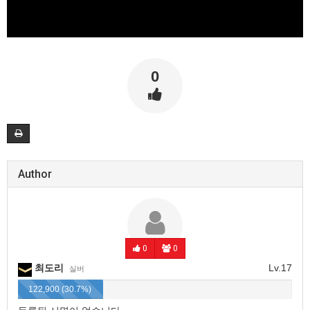
0
Author
0
0
최도리
Lv.17
실버
122,900 (30.7%)