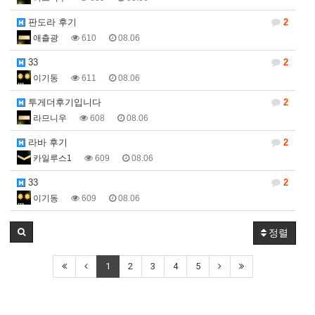
판도라 후기
2
애츨광
610
08.06
33
2
이기동
611
08.06
투게더후기입니다
2
라므니우
608
08.06
라바 후기
2
카일루스1
609
08.06
33
2
이기동
609
08.06
정렬
1
2
3
4
5