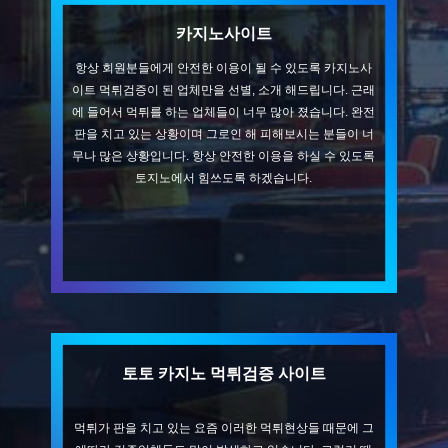
카지노사이트
항상 회원분들에게 안전한 이용이 될 수 있도록 카지노사
이트 먹튀검증이 된 업체만을 선별, 소개 해드립니다. 근래
에 들어서 먹튀를 하는 업체들이 너무 많아 졌습니다. 완전
판을 치고 있는 상황이며 그로인 해 피해보시는 분들이 너
무나 많은 상황입니다. 항상 안전한 이용을 하실 수 있도록
토지노에서 힘쓰도록 하겠습니다.
토토 카지노 먹튀검증 사이트
먹튀가 판을 치고 있는 요즘 이러한 먹튀현상들 때문에 그