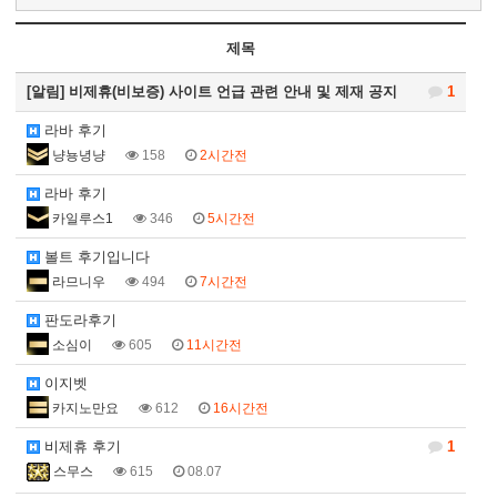
제목
[알림]
비제휴(비보증) 사이트 언급 관련 안내 및 제재 공지
1
라바 후기
냥뇽녕냥
158
2시간전
라바 후기
카일루스1
346
5시간전
볼트 후기입니다
라므니우
494
7시간전
판도라후기
소심이
605
11시간전
이지벳
카지노만요
612
16시간전
비제휴 후기
1
스무스
615
08.07