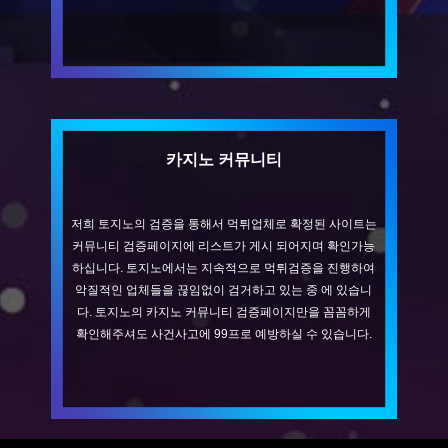
카지노 커뮤니티
저희 토지노의 검증을 통해서 먹튀업체로 확정된 사이트는
커뮤니티 검증페이지에 리스트가 게시 되어지며 확인가능
하십니다. 토지노에서는 지속적으로 먹튀검증을 진행하여
악질적인 업체들을 끊임없이 검거하고 있는 중 에 있습니
다. 토지노의 카지노 커뮤니티 검증페이지만을 꼼꼼하게
확인해주셔도 사건사고에 99프로 예방하실 수 있습니다.