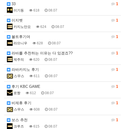
33
1
이기동
618
08.07
이지벳
1
카지노만요
624
08.07
볼트후기여
1
라므니우
628
08.07
라바를 추천하는 이유는 다 있겠죠??
1
제주듸
620
08.07
라바카지노 후기
1
스무스
611
08.07
후기 KВС GAME
1
로짱
612
08.07
비제휴 후기
1
스무스
608
08.07
보스 추천
1
크루즈
615
08.07