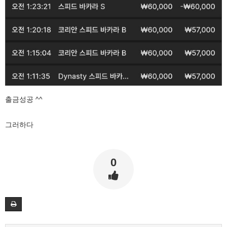
출금성공 ^^
그러하다
0