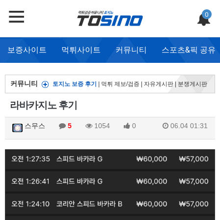
0
보증사이트
먹튀사이트
커뮤니티
스포츠&픽 공유
커뮤니티
토지노 보증 후기
|
먹튀 제보/검증
|
자유게시판
|
분쟁게시판
라바카지노 후기
스무스
5
1054
0
06.04 01:31