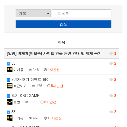
제목
[알림]
비제휴(비보증) 사이트 언급 관련 안내 및 제재 공지
1
33
2
이기동
148
4시간전
7번가 후기 이벤트 참여
2
퇴근이요
175
5시간전
후기 KВС GAME
2
로짱
223
6시간전
33
2
이기동
467
10시간전