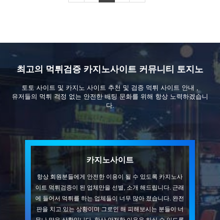
최고의 먹튀검증 카지노사이트 커뮤니티 토지노
토토 사이트 및 카지노 사이트 추천 및 검증 먹튀 사이트 안내 ,
유저들의 먹튀 걱정 없는 안전한 배팅 문화를 위해 항상 노력하겠습니
다.
카지노사이트
항상 회원분들에게 안전한 이용이 될 수 있도록 카지노사
이트 먹튀검증이 된 업체만을 선별, 소개 해드립니다. 근래
에 들어서 먹튀를 하는 업체들이 너무 많아 졌습니다. 완전
판을 치고 있는 상황이며 그로인 해 피해보시는 분들이 너
무나 많은 상황입니다. 항상 안전한 이용을 하실 수 있도록