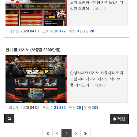
노가 보증하는제왕 카지노입니다
상단 링크에 …
더보기
작성일
2020.04.07 |
조회수
10,177
|
추천
0
|
댓글
20
인기
풀 카지노 (보증금 8000만원)
안녕하세요카지노 커뮤니티 토지
노입니다 메이저 카지노 사이트
풀 카지노가 …
더보기
작성일
2020.04.09 |
조회수
21,232
|
추천
20
|
댓글
103
정렬
1