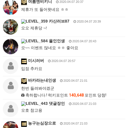
여름엔비키니
2020.04.07 20:37
제휴가 또 들어왓네요 ㅎㅎ
카산러브87
2020.04.07 20:39
오오 제휴당 ~!
올인인생
2020.04.07 20:43
오~~ 이벤트 많네요 ㅎㅎ 좋아요
미시러버
2020.04.07 20:57
입점 추카요
바카라는내인생
2020.04.07 21:01
한번 들려봐야겠군
축하합니다.! 럭키포인트
140,648
포인트 당첨!
댓글장인
2020.04.07 21:03
오호 참고용
농구는심장으로
2020.04.07 21:03