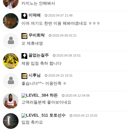
카지노는 안해봐서
이덕배
2020.04.07 21:48
이여 여기도 한번 이용 해봐야겠네요 ㅎㅎㅎ
무비희락
2020.04.08 02:21
오 제휴네영
끝없는질주
2020.04.08 15:51
제왕 입점 축하 합니다
시후님
2020.04.10 19:31
좋습니다^^~ 이용만족 ㅎ
하든
2020.04.12 04:56
고액러들분께 좋아보이네요
토토선수
2020.04.13 23:02
입점 축카요