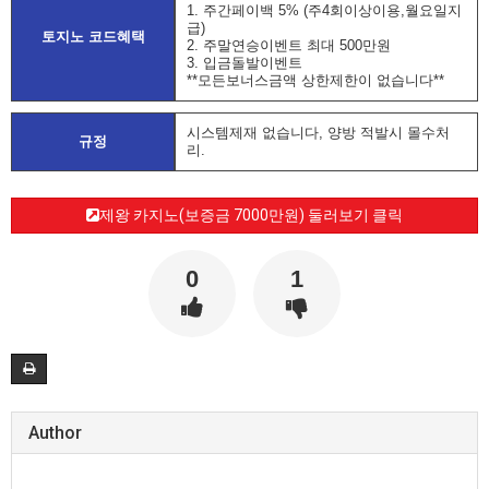
1. 주간페이백 5% (주4회이상이용,월요일지
급)
토지노 코드혜택
2. 주말연승이벤트 최대 500만원
3. 입금돌발이벤트
**모든보너스금액 상한제한이 없습니다**
시스템제재 없습니다, 양방 적발시 몰수처
규정
리.
제왕 카지노(보증금 7000만원) 둘러보기 클릭
0
1
Author