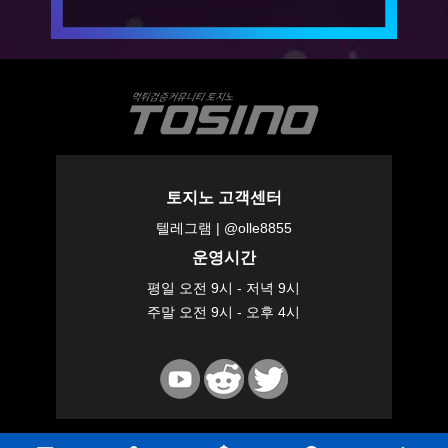
토지노 고객센터
텔레그램 | @olle8855
운영시간
평일 오전 9시 - 저녁 9시
주말 오전 9시 - 오후 4시